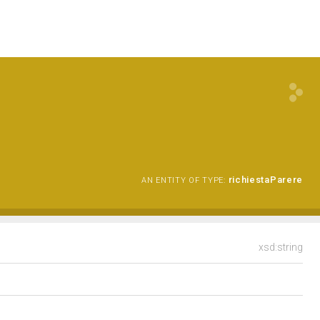
richiestaParere
AN ENTITY OF TYPE:
xsd:string