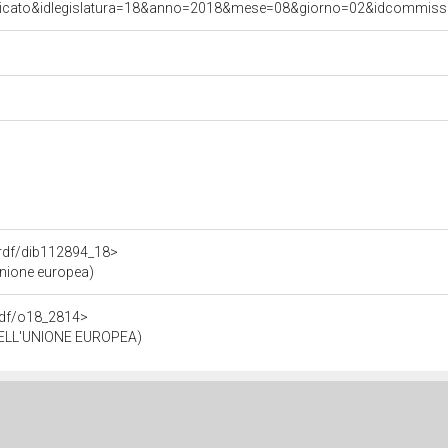
nicato&idlegislatura=18&anno=2018&mese=08&giorno=02&idcommissio
o.rdf/dib112894_18>
Unione europea)
.rdf/o18_2814>
ELL'UNIONE EUROPEA)