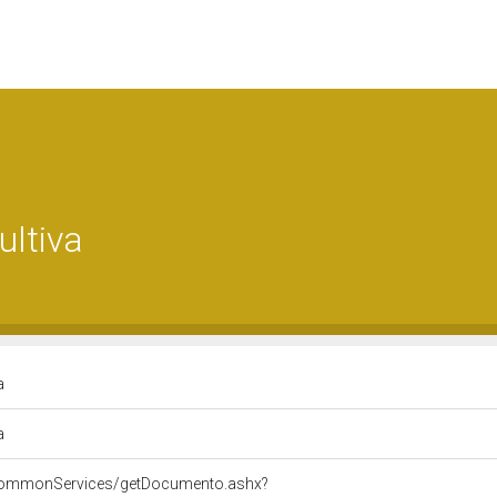
ultiva
va
va
/commonServices/getDocumento.ashx?