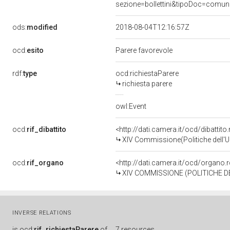
sezione=bollettini&tipoDoc=comu
ods:
modified
2018-08-04T12:16:57Z
ocd:
esito
Parere favorevole
rdf:
type
ocd:richiestaParere
richiesta parere
owl:Event
ocd:
rif_dibattito
<http://dati.camera.it/ocd/dibattit
XIV Commissione(Politiche dell'
ocd:
rif_organo
<http://dati.camera.it/ocd/organo
XIV COMMISSIONE (POLITICHE D
INVERSE RELATIONS
is
ocd:
rif_richiestaParere
of
7 resources