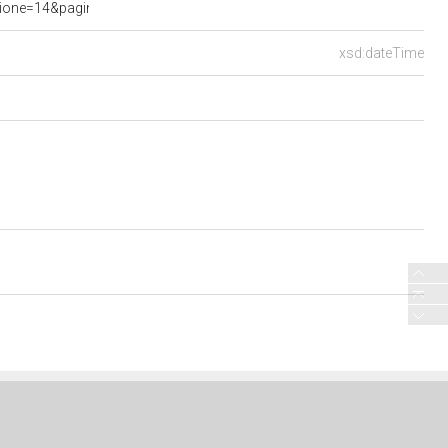
ne=14&pagina=data.20180802.com14.bollettino.sede00030.tit00010&
xsd:dateTime