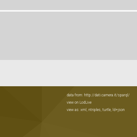
data from:
http://dati.camera.it/sparql/
view on LodLive
view as:
xml
,
ntriples
,
turtle
,
ld+json