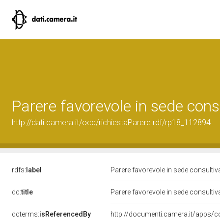
Parere favorevole in sede cons
http://dati.camera.it/ocd/richiestaParere.rdf/rp18_112894
rdfs:
label
Parere favorevole in sede consulti
dc:
title
Parere favorevole in sede consulti
dcterms:
isReferencedBy
http://documenti.camera.it/apps