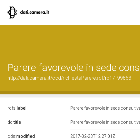
Parere favorevole in sede cons
http://dati.camera.it/ocd/richiestaParere.rdf/rp17_99863
rdfs:
label
Parere favorevole in sede consulti
dc:
title
Parere favorevole in sede consulti
ods:
modified
2017-02-23T12:27:01Z