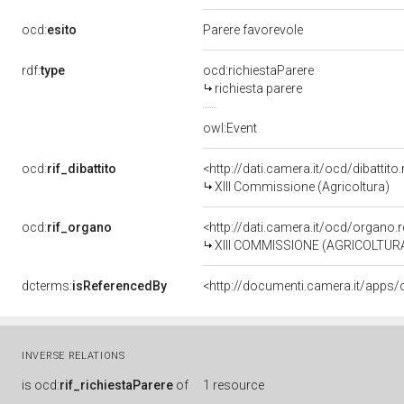
ocd:
esito
Parere favorevole
rdf:
type
ocd:richiestaParere
richiesta parere
owl:Event
ocd:
rif_dibattito
<http://dati.camera.it/ocd/dibattit
XIII Commissione (Agricoltura)
ocd:
rif_organo
<http://dati.camera.it/ocd/organo
XIII COMMISSIONE (AGRICOLTUR
dcterms:
isReferencedBy
INVERSE RELATIONS
is
ocd:
rif_richiestaParere
of
1 resource