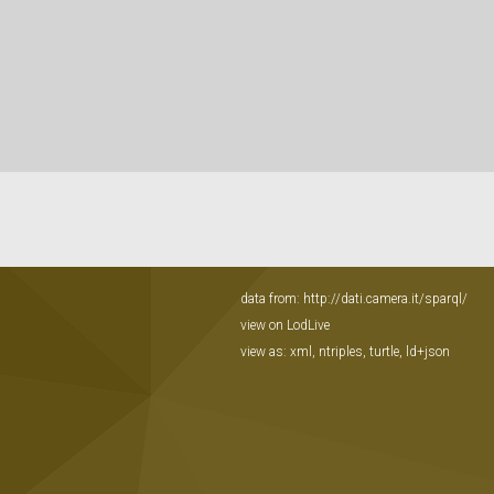
data from:
http://dati.camera.it/sparql/
view on LodLive
view as:
xml
,
ntriples
,
turtle
,
ld+json