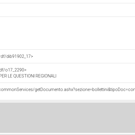
o.rdf/dib91902_17>
.rdf/o17_2290>
ER LE QUESTIONI REGIONALI