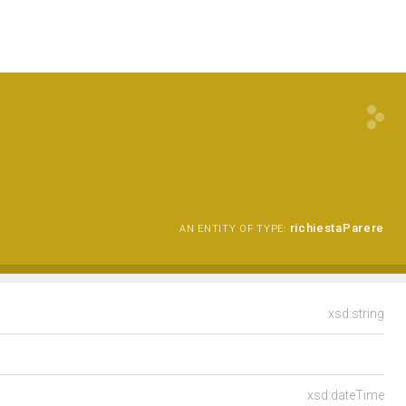
richiestaParere
AN ENTITY OF TYPE:
xsd:string
xsd:dateTime