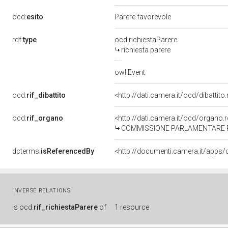
ocd:
esito
Parere favorevole
rdf:
type
ocd:richiestaParere
richiesta parere
owl:Event
ocd:
rif_dibattito
<http://dati.camera.it/ocd/dibattit
ocd:
rif_organo
<http://dati.camera.it/ocd/organo
COMMISSIONE PARLAMENTARE P
dcterms:
isReferencedBy
INVERSE RELATIONS
is
ocd:
rif_richiestaParere
of
1 resource