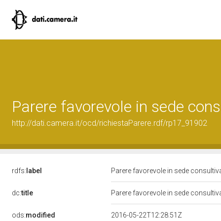
Parere favorevole in sede cons
http://dati.camera.it/ocd/richiestaParere.rdf/rp17_91902
rdfs:
label
Parere favorevole in sede consulti
dc:
title
Parere favorevole in sede consulti
ods:
modified
2016-05-22T12:28:51Z