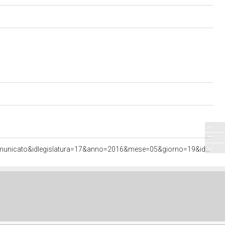
<http://documenti.camera.it/apps/commonServices/getDocumento.ashx?sezione=bollettini&tipoDoc=comunicato&idlegislatura=17&anno=2016&mese=05&giorno=19&idcommissione=23&pagina=data.20160519.com23.bollettino.sede00010.tit00010&ancora=data.20160519.com23.bollettino.sede00010.tit00010>