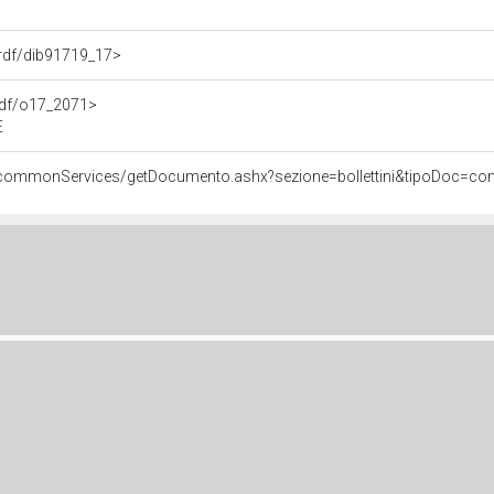
o.rdf/dib91719_17>
.rdf/o17_2071>
E