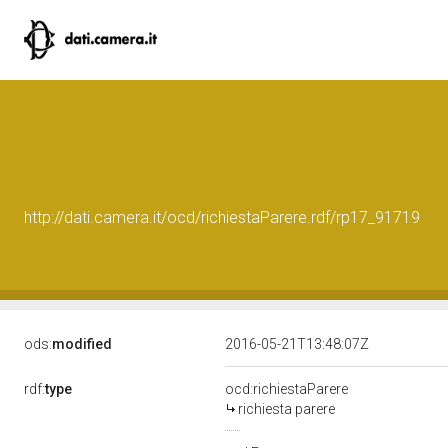
http://dati.camera.it/ocd/richiestaParere.rdf/rp17_91719
ods:
modified
2016-05-21T13:48:07Z
rdf:
type
ocd:richiestaParere
richiesta parere