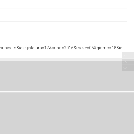
<http://documenti.camera.it/apps/commonServices/getDocumento.ashx?sezione=bollettini&tipoDoc=comunicato&idlegislatura=17&anno=2016&mese=05&giorno=18&idcommissione=48&pagina=data.20160518.com48.bollettino.sede00010.tit00010&ancora=data.20160518.com48.bollettino.sede00010.tit00010>