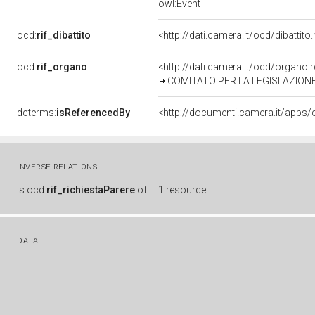
owl:Event
ocd:
rif_dibattito
<http://dati.camera.it/ocd/dibattit
ocd:
rif_organo
<http://dati.camera.it/ocd/organo
COMITATO PER LA LEGISLAZION
dcterms:
isReferencedBy
INVERSE RELATIONS
is
ocd:
rif_richiestaParere
of
1 resource
DATA