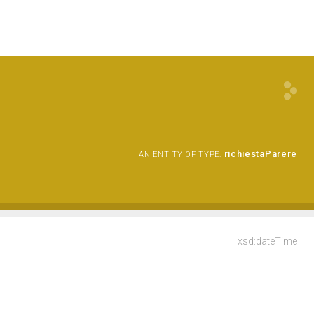
richiestaParere
AN ENTITY OF TYPE:
xsd:dateTime