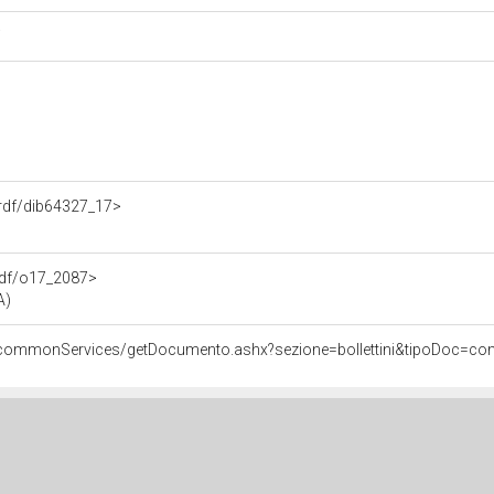
i
o.rdf/dib64327_17>
.rdf/o17_2087>
A)