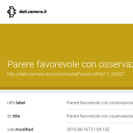
Parere favorevole con osservaz
http://dati.camera.it/ocd/richiestaParere.rdf/rp17_64327
rdfs:
label
Parere favorevole con osservazioni
dc:
title
Parere favorevole con osservazioni
ods:
modified
2015-06-16T21:04:13Z