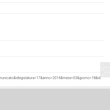
<http://documenti.camera.it/apps/commonServices/getDocumento.ashx?sezione=bollettini&tipoDoc=comunicato&idlegislatura=17&anno=2014&mese=03&giorno=18&idcommissione=13&pagina=data.20140318.com13.bollettino.sede00010.tit00020&ancora=data.20140318.com13.bollettino.sede00010.tit00020>