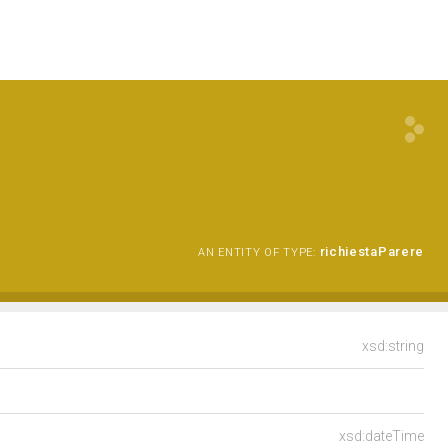
richiestaParere
AN ENTITY OF TYPE:
xsd:string
xsd:dateTime