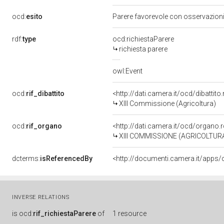
ocd:
esito
Parere favorevole con osservazion
rdf:
type
ocd:richiestaParere
richiesta parere
owl:Event
ocd:
rif_dibattito
<http://dati.camera.it/ocd/dibattit
XIII Commissione (Agricoltura)
ocd:
rif_organo
<http://dati.camera.it/ocd/organo
XIII COMMISSIONE (AGRICOLTUR
dcterms:
isReferencedBy
INVERSE RELATIONS
is
ocd:
rif_richiestaParere
of
1 resource