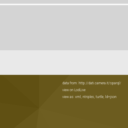
data from:
http://dati.camera.it/sparql/
view on LodLive
view as:
xml
,
ntriples
,
turtle
,
ld+json