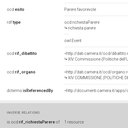
ocd:
esito
Parere favorevole
rdf:
type
ocd:richiestaParere
richiesta parere
owl:Event
ocd:
rif_dibattito
<http://dati.camera.it/ocd/dibattit
XIV Commissione (Politiche dell'
ocd:
rif_organo
<http://dati.camera.it/ocd/organo
XIV COMMISSIONE (POLITICHE D
dcterms:
isReferencedBy
INVERSE RELATIONS
is
ocd:
rif_richiestaParere
of
1 resource