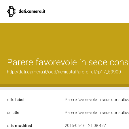
Parere favorevole in sede cons
http://dati.camera.it/ocd/richiestaParere.rdf/rp17_59900
rdfs:
label
Parere favorevole in sede consulti
dc:
title
Parere favorevole in sede consulti
ods:
modified
2015-06-16T21:08:42Z