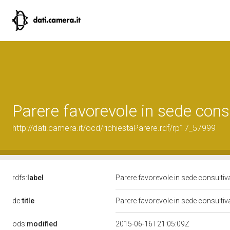
Parere favorevole in sede cons
http://dati.camera.it/ocd/richiestaParere.rdf/rp17_57999
rdfs:
label
Parere favorevole in sede consulti
dc:
title
Parere favorevole in sede consulti
ods:
modified
2015-06-16T21:05:09Z