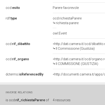
ocd:
esito
Parere favorevole
rdf:
type
ocd:richiestaParere
richiesta parere
owl:Event
ocd:
rif_dibattito
<http://dati.camera.it/ocd/dibattit
II Commissione (Giustizia)
ocd:
rif_organo
<http://dati.camera.it/ocd/organo
II COMMISSIONE (GIUSTIZIA)
dcterms:
isReferencedBy
INVERSE RELATIONS
is
ocd:
rif_richiestaParere
of
4 resources