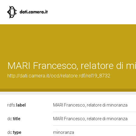
MARI Francesco, relatore di m
http://dati.camera.it/ocd/relatore.rdf/rel19_8732
rdfs:
label
MARI Francesco, relatore di minoranza
dc:
title
MARI Francesco, relatore di minoranza
dc:
type
minoranza