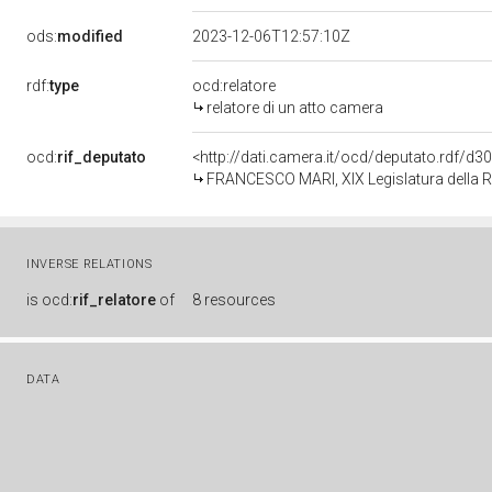
ods:
modified
2023-12-06T12:57:10Z
rdf:
type
ocd:relatore
relatore di un atto camera
ocd:
rif_deputato
<http://dati.camera.it/ocd/deputato.rdf/d
FRANCESCO MARI, XIX Legislatura della 
INVERSE RELATIONS
is
ocd:
rif_relatore
of
8 resources
DATA