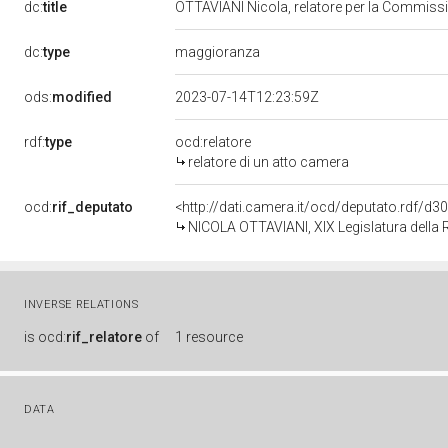
dc:
title
OTTAVIANI Nicola, relatore per la Commiss
dc:
type
maggioranza
ods:
modified
2023-07-14T12:23:59Z
rdf:
type
ocd:relatore
relatore di un atto camera
ocd:
rif_deputato
<http://dati.camera.it/ocd/deputato.rdf/d
NICOLA OTTAVIANI, XIX Legislatura della 
INVERSE RELATIONS
is
ocd:
rif_relatore
of
1 resource
DATA