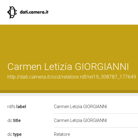
Carmen Letizia GIORGIANNI
http://dati.camera.it/ocd/relatore.rdf/rel19_308787_177649
rdfs:
label
Carmen Letizia GIORGIANNI
dc:
title
Carmen Letizia GIORGIANNI
Relatore
dc:
type