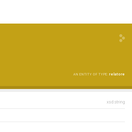
relatore
AN ENTITY OF TYPE:
xsd:string