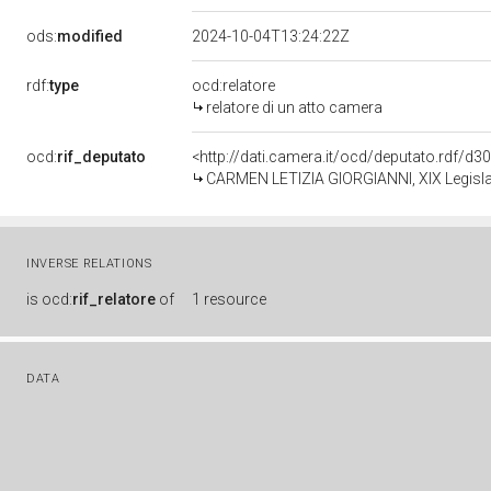
ods:
modified
2024-10-04T13:24:22Z
rdf:
type
ocd:relatore
relatore di un atto camera
ocd:
rif_deputato
<http://dati.camera.it/ocd/deputato.rdf/d
CARMEN LETIZIA GIORGIANNI, XIX Legislat
INVERSE RELATIONS
is
ocd:
rif_relatore
of
1 resource
DATA