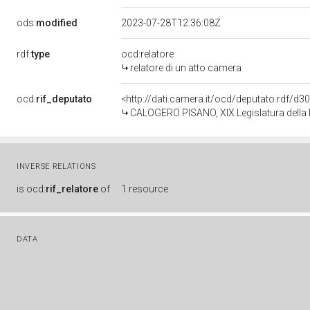
ods:
modified
2023-07-28T12:36:08Z
rdf:
type
ocd:relatore
relatore di un atto camera
ocd:
rif_deputato
<http://dati.camera.it/ocd/deputato.rdf/d
CALOGERO PISANO, XIX Legislatura della
INVERSE RELATIONS
is
ocd:
rif_relatore
of
1 resource
DATA