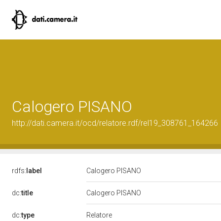
Calogero PISANO
http://dati.camera.it/ocd/relatore.rdf/rel19_308761_164266
rdfs:
label
Calogero PISANO
dc:
title
Calogero PISANO
Relatore
dc:
type