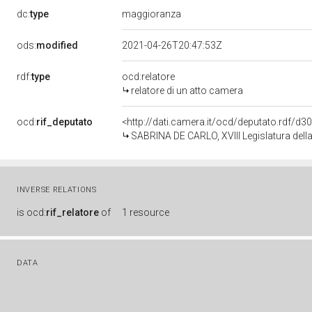
dc:
type
maggioranza
ods:
modified
2021-04-26T20:47:53Z
rdf:
type
ocd:relatore
relatore di un atto camera
ocd:
rif_deputato
<http://dati.camera.it/ocd/deputato.rdf/d
SABRINA DE CARLO, XVIII Legislatura dell
INVERSE RELATIONS
is
ocd:
rif_relatore
of
1 resource
DATA