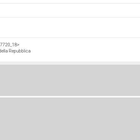
307720_18>
della Repubblica