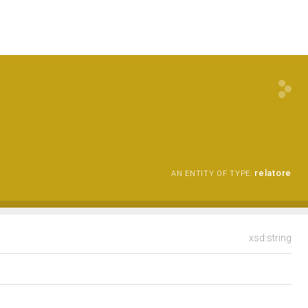
relatore
AN ENTITY OF TYPE:
xsd:string