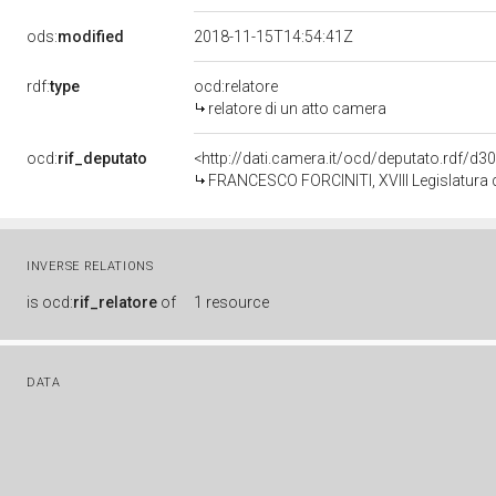
ods:
modified
2018-11-15T14:54:41Z
rdf:
type
ocd:relatore
relatore di un atto camera
ocd:
rif_deputato
<http://dati.camera.it/ocd/deputato.rdf/d
FRANCESCO FORCINITI, XVIII Legislatura 
INVERSE RELATIONS
is
ocd:
rif_relatore
of
1 resource
DATA