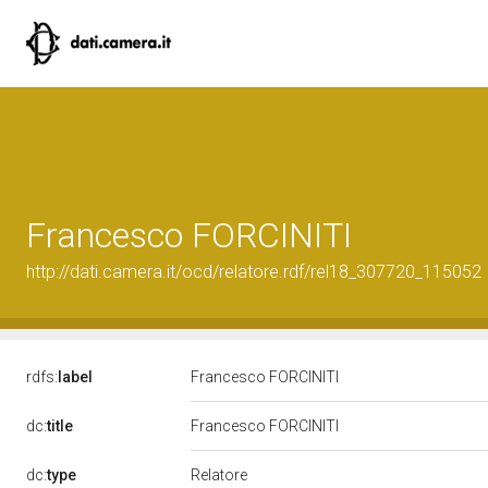
Francesco FORCINITI
http://dati.camera.it/ocd/relatore.rdf/rel18_307720_115052
rdfs:
label
Francesco FORCINITI
dc:
title
Francesco FORCINITI
Relatore
dc:
type