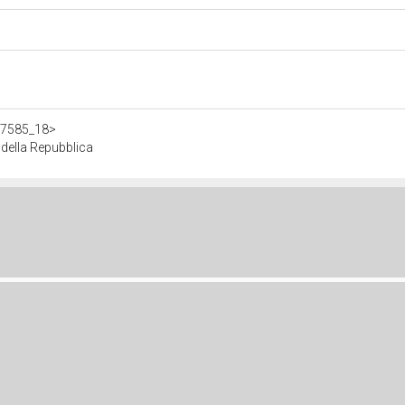
307585_18>
della Repubblica