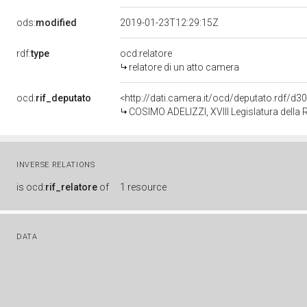
ods:
modified
2019-01-23T12:29:15Z
rdf:
type
ocd:relatore
relatore di un atto camera
ocd:
rif_deputato
<http://dati.camera.it/ocd/deputato.rdf/d
COSIMO ADELIZZI, XVIII Legislatura della 
INVERSE RELATIONS
is
ocd:
rif_relatore
of
1 resource
DATA