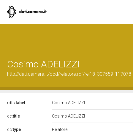
Cosimo ADELIZZI
http://dati.camera.it/ocd/relatore.rdf/rel18_307559_117078
rdfs:
label
Cosimo ADELIZZI
dc:
title
Cosimo ADELIZZI
Relatore
dc:
type