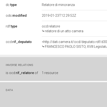
dc:
type
Relatore di minoranza
ods:
modified
2019-01-23T12:29:52Z
rdf:
type
ocd:relatore
relatore di un atto camera
ocd:
rif_deputato
<http://dati.camera.it/ocd/deputato.rdf/d
FRANCESCO PAOLO SISTO, XVIII Legislatur
INVERSE RELATIONS
is
ocd:
rif_relatore
of
1 resource
DATA