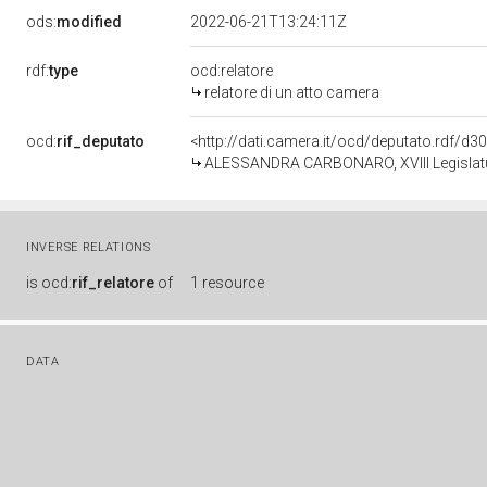
ods:
modified
2022-06-21T13:24:11Z
rdf:
type
ocd:relatore
relatore di un atto camera
ocd:
rif_deputato
<http://dati.camera.it/ocd/deputato.rdf/d
ALESSANDRA CARBONARO, XVIII Legislatu
INVERSE RELATIONS
is
ocd:
rif_relatore
of
1 resource
DATA