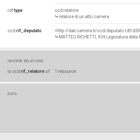
rdf:
type
ocd:relatore
relatore di un atto camera
ocd:
rif_deputato
<http://dati.camera.it/ocd/deputato.rdf/d
MATTEO RICHETTI, XVII Legislatura della
INVERSE RELATIONS
is
ocd:
rif_relatore
of
1 resource
DATA