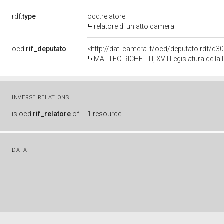
rdf:
type
ocd:relatore
relatore di un atto camera
ocd:
rif_deputato
<http://dati.camera.it/ocd/deputato.rdf/d
MATTEO RICHETTI, XVII Legislatura della
INVERSE RELATIONS
is
ocd:
rif_relatore
of
1 resource
DATA