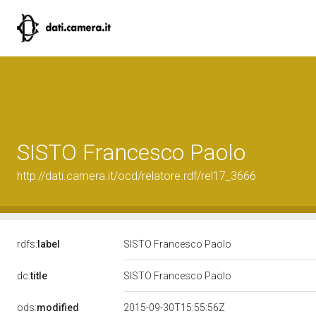
SISTO Francesco Paolo
http://dati.camera.it/ocd/relatore.rdf/rel17_3666
rdfs:
label
SISTO Francesco Paolo
dc:
title
SISTO Francesco Paolo
ods:
modified
2015-09-30T15:55:56Z