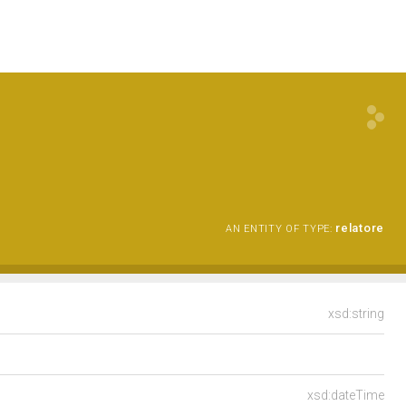
relatore
AN ENTITY OF TYPE:
xsd:string
xsd:dateTime