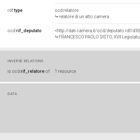
rdf:
type
ocd:relatore
relatore di un atto camera
ocd:
rif_deputato
<http://dati.camera.it/ocd/deputato.rdf/d
FRANCESCO PAOLO SISTO, XVII Legislatur
INVERSE RELATIONS
is
ocd:
rif_relatore
of
1 resource
DATA