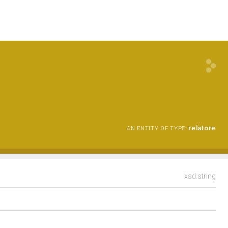
relatore
AN ENTITY OF TYPE:
xsd:string