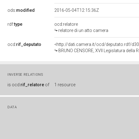
ods:
modified
2016-05-04T12:15:36Z
rdf:
type
ocd:relatore
relatore di un atto camera
ocd:
rif_deputato
<http://dati.camera.it/ocd/deputato.rdf/d
BRUNO CENSORE, XVII Legislatura della R
INVERSE RELATIONS
is
ocd:
rif_relatore
of
1 resource
DATA