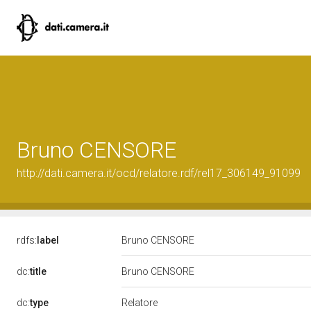
Bruno CENSORE
http://dati.camera.it/ocd/relatore.rdf/rel17_306149_91099
rdfs:
label
Bruno CENSORE
dc:
title
Bruno CENSORE
Relatore
dc:
type