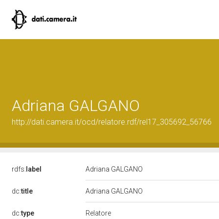
Adriana GALGANO
http://dati.camera.it/ocd/relatore.rdf/rel17_305692_56766
rdfs:
label
Adriana GALGANO
dc:
title
Adriana GALGANO
Relatore
dc:
type