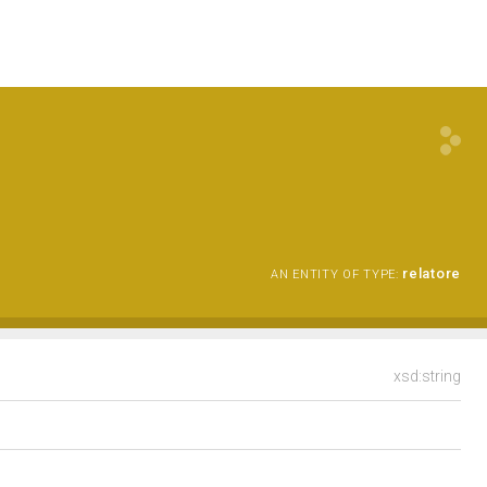
relatore
AN ENTITY OF TYPE:
xsd:string