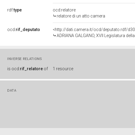
rdf:
type
ocd:relatore
relatore di un atto camera
ocd:
rif_deputato
<http://dati.camera.it/ocd/deputato.rdf/d
ADRIANA GALGANO, XVII Legislatura della
INVERSE RELATIONS
is
ocd:
rif_relatore
of
1 resource
DATA