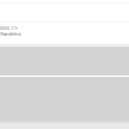
305692_17>
 Repubblica