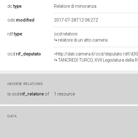
dc:
type
Relatore di minoranza
ods:
modified
2017-07-28T12:08:27Z
rdf:
type
ocd:relatore
relatore di un atto camera
ocd:
rif_deputato
<http://dati.camera.it/ocd/deputato.rdf/d
TANCREDI TURCO, XVII Legislatura della 
INVERSE RELATIONS
is
ocd:
rif_relatore
of
1 resource
DATA