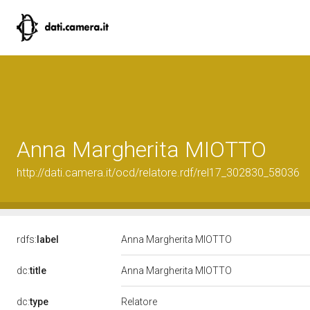
Anna Margherita MIOTTO
http://dati.camera.it/ocd/relatore.rdf/rel17_302830_58036
rdfs:
label
Anna Margherita MIOTTO
dc:
title
Anna Margherita MIOTTO
Relatore
dc:
type