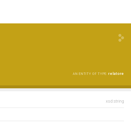
relatore
AN ENTITY OF TYPE:
xsd:string