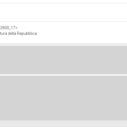
302830_17>
ra della Repubblica