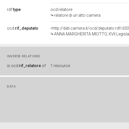
rdf:
type
ocd:relatore
relatore di un atto camera
ocd:
rif_deputato
<http://dati.camera.it/ocd/deputato.rdf/d
ANNA MARGHERITA MIOTTO, XVII Legislatu
INVERSE RELATIONS
is
ocd:
rif_relatore
of
1 resource
DATA