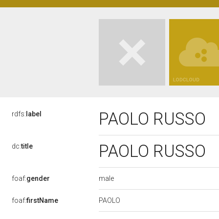
PAOLO RUSSO
rdfs:
label
PAOLO RUSSO
dc:
title
male
foaf:
gender
PAOLO
foaf:
firstName