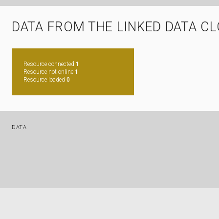
DATA FROM THE LINKED DATA C
Resource connected
1
Resource not online
1
Resource loaded
0
DATA