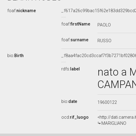
foaf:
nickname
_:f617a26c99bac15f62e183dd329bcd
foaf:
firstName
PAOLO
foaf:
surname
RUSSO
bio:
Birth
_:f8aa4fac20cd3ccaf7f3b7271bf0280
nato a 
rdfs:
label
CAMPANI
bio:
date
19600122
ocd:
rif_luogo
<http://dati.camera
MARIGLIANO