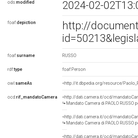
2024-02-02T13:
ods:
modified
http://document
foaf:
depiction
id=50213&legis
RUSSO
foaf:
surname
rdf:
type
foaf:Person
owl:
sameAs
<http://it.dbpedia.org/resource/Paolo
ocd:
rif_mandatoCamera
<http://dati.camera.it/ocd/mandato
Mandato Camera di PAOLO RUSSO per l
<http://dati.camera.it/ocd/mandato
Mandato Camera di PAOLO RUSSO per l
<http://dati.camera.it/ocd/mandato