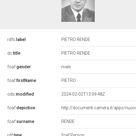
rdfs:
label
PIETRO RENDE
dc:
title
PIETRO RENDE
male
foaf:
gender
PIETRO
foaf:
firstName
ods:
modified
2024-02-02T13:09:48Z
foaf:
depiction
http://documenti.camera.it/apps/nuov
RENDE
foaf:
surname
rdf:
type
foaf:Person