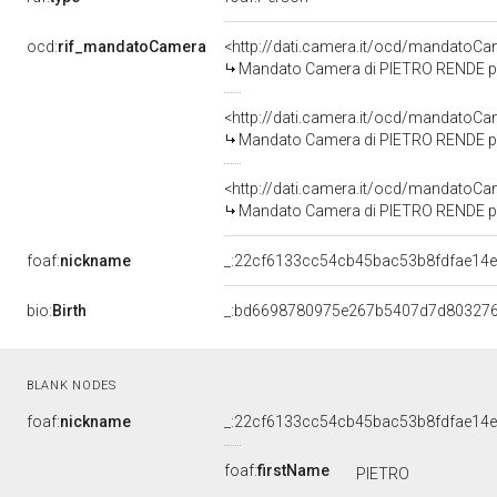
ocd:
rif_mandatoCamera
<http://dati.camera.it/ocd/mandato
Mandato Camera di PIETRO RENDE per 
<http://dati.camera.it/ocd/mandato
Mandato Camera di PIETRO RENDE per 
<http://dati.camera.it/ocd/mandato
Mandato Camera di PIETRO RENDE per l
foaf:
nickname
_:22cf6133cc54cb45bac53b8fdfae14
bio:
Birth
_:bd6698780975e267b5407d7d80327
BLANK NODES
foaf:
nickname
_:22cf6133cc54cb45bac53b8fdfae14
foaf:
firstName
PIETRO