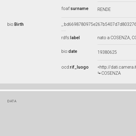
foaf:
surname
RENDE
bio:
Birth
_:bd6698780975e267b5407d7d80327
rdfs:
label
nato a COSENZA, CO
bio:
date
19380625
ocd:
rif_luogo
<http://dati.camera
COSENZA
DATA