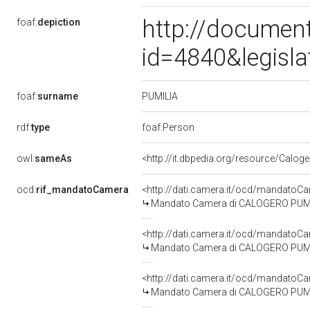
http://document
foaf:
depiction
id=4840&legisl
PUMILIA
foaf:
surname
rdf:
type
foaf:Person
owl:
sameAs
<http://it.dbpedia.org/resource/Calog
ocd:
rif_mandatoCamera
<http://dati.camera.it/ocd/mandato
Mandato Camera di CALOGERO PUMILIA
<http://dati.camera.it/ocd/mandato
Mandato Camera di CALOGERO PUMILIA
<http://dati.camera.it/ocd/mandato
Mandato Camera di CALOGERO PUMILIA 