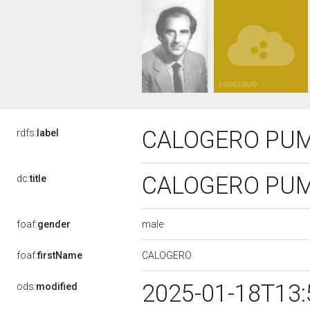
CALOGERO PUM
rdfs:
label
CALOGERO PUM
dc:
title
male
foaf:
gender
CALOGERO
foaf:
firstName
2025-01-18T13
ods:
modified