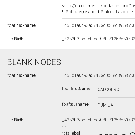
<http://dati.camera.it/ocd/membroG
Sottosegretario di Stato al Lavoro e
foaf:
nickname
_:450d1a0c93a57496c0b48c392884a
bio:
Birth
_:4283bf9bbdefdcd9f8fb71258d8073
BLANK NODES
foaf:
nickname
_:450d1a0c93a57496c0b48c392884a
foaf:
firstName
CALOGERO
foaf:
surname
PUMILIA
bio:
Birth
_:4283bf9bbdefdcd9f8fb71258d8073
rdfs:
label