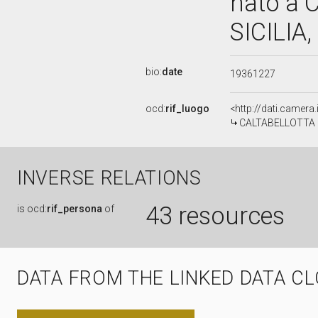
nato a 
SICILIA,
bio:
date
19361227
ocd:
rif_luogo
<http://dati.camera.
CALTABELLOTTA
INVERSE RELATIONS
43 resources
is
ocd:
rif_persona
of
DATA FROM THE LINKED DATA C