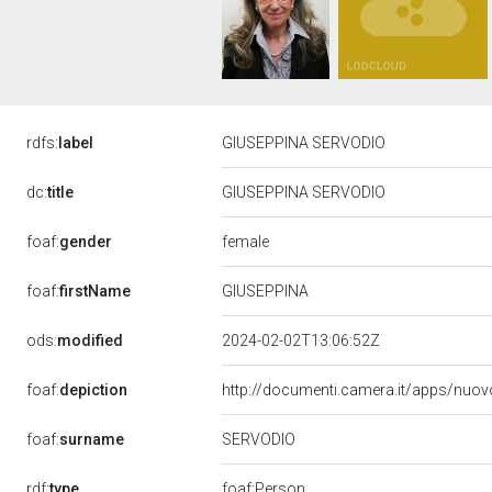
rdfs:
label
GIUSEPPINA SERVODIO
dc:
title
GIUSEPPINA SERVODIO
female
foaf:
gender
foaf:
firstName
GIUSEPPINA
ods:
modified
2024-02-02T13:06:52Z
foaf:
depiction
http://documenti.camera.it/apps/nuov
SERVODIO
foaf:
surname
rdf:
type
foaf:Person