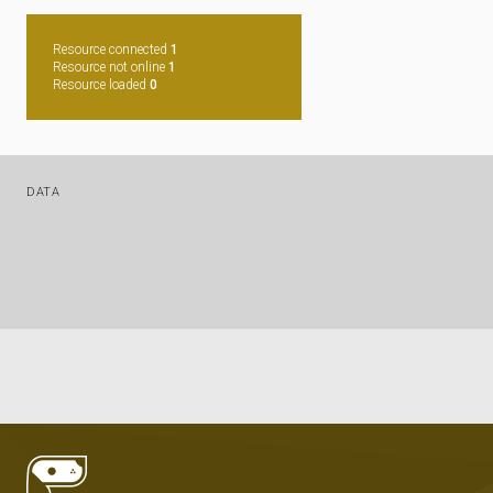
Resource connected
1
Resource not online
1
Resource loaded
0
DATA