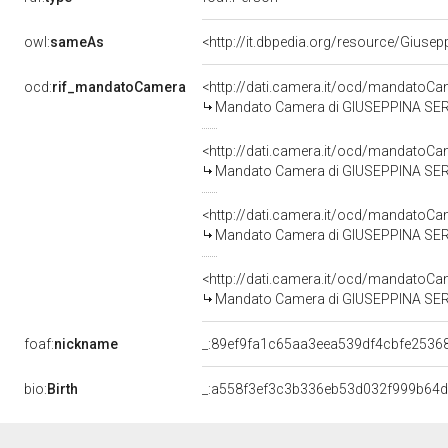
owl:
sameAs
<http://it.dbpedia.org/resource/Giuse
ocd:
rif_mandatoCamera
<http://dati.camera.it/ocd/mandato
Mandato Camera di GIUSEPPINA SERVOD
<http://dati.camera.it/ocd/mandato
Mandato Camera di GIUSEPPINA SERVOD
<http://dati.camera.it/ocd/mandato
Mandato Camera di GIUSEPPINA SERVO
<http://dati.camera.it/ocd/mandato
Mandato Camera di GIUSEPPINA SERVO
foaf:
nickname
_:89ef9fa1c65aa3eea539df4cbfe2536
bio:
Birth
_:a558f3ef3c3b336eb53d032f999b64