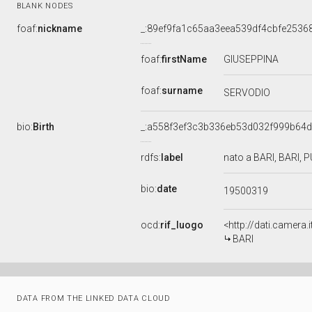
BLANK NODES
foaf:
nickname
_:89ef9fa1c65aa3eea539df4cbfe2536
foaf:
firstName
GIUSEPPINA
foaf:
surname
SERVODIO
bio:
Birth
_:a558f3ef3c3b336eb53d032f999b64
rdfs:
label
nato a BARI, BARI, P
bio:
date
19500319
ocd:
rif_luogo
<http://dati.camera.
BARI
DATA FROM THE LINKED DATA CLOUD