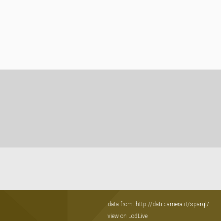
data from:
http://dati.camera.it/sparql/
view on LodLive