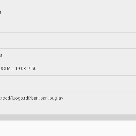
8
da
UGLIA, il 19.03.1950
it/ocd/luogo.rdf/bari_bari_puglia>