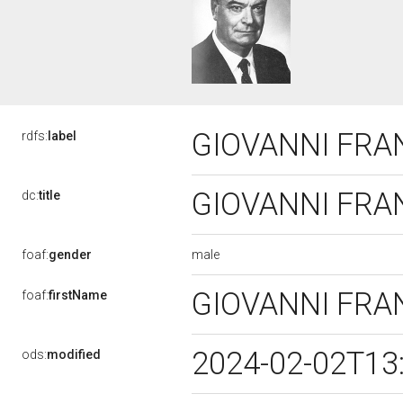
GIOVANNI FR
rdfs:
label
GIOVANNI FR
dc:
title
male
foaf:
gender
GIOVANNI FR
foaf:
firstName
2024-02-02T13
ods:
modified