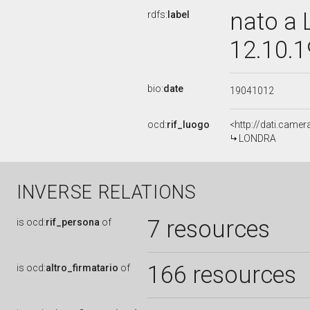
nato a 
rdfs:
label
12.10.
bio:
date
19041012
ocd:
rif_luogo
<http://dati.camer
LONDRA
INVERSE RELATIONS
7 resources
is
ocd:
rif_persona
of
166 resources
is
ocd:
altro_firmatario
of