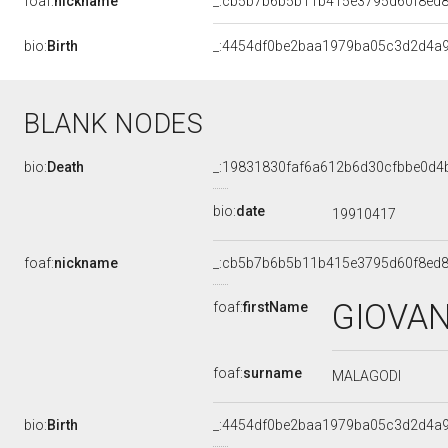
foaf:
nickname
_:cb5b7b6b5b11b415e3795d60f8ed
bio:
Birth
_:4454df0be2baa1979ba05c3d2d4a
BLANK NODES
bio:
Death
_:19831830faf6a612b6d30cfbbe0d4
bio:
date
19910417
foaf:
nickname
_:cb5b7b6b5b11b415e3795d60f8ed
GIOVA
foaf:
firstName
foaf:
surname
MALAGODI
bio:
Birth
_:4454df0be2baa1979ba05c3d2d4a