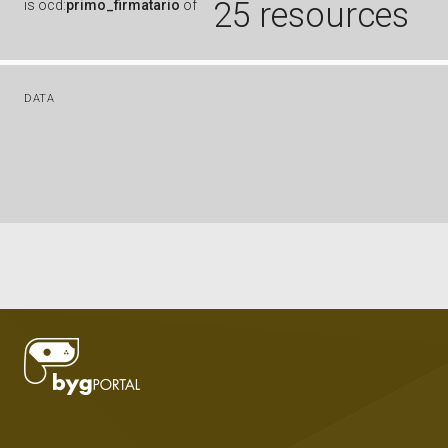
25 resources
is
ocd:
primo_firmatario
of
DATA