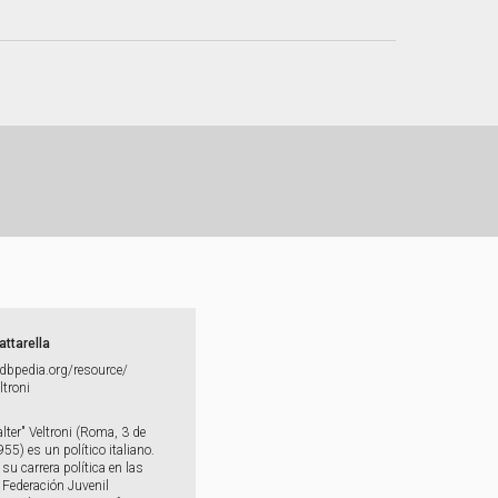
attarella
s.​dbpedia.​org/​resource/​
ltroni
alter" Veltroni (Roma, 3 de
955) es un político italiano.
u carrera política en las
a Federación Juvenil