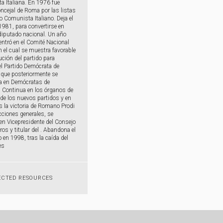
 Italiana. En 1976 fue
oncejal de Roma por las listas
do Comunista Italiano. Deja el
1981, para convertirse en
iputado nacional. Un año
ntró en el Comité Nacional
en el cual se muestra favorable
ución del partido para
el Partido Demócrata de
 que posteriormente se
ía en Demócratas de
. Continua en los órganos de
 de los nuevos partidos y en
s la victoria de Romano Prodi
ecciones generales, se
 en Vicepresidente del Consejo
ros y titular del . Abandona el
o en 1998, tras la caída del
es
ECTED RESOURCES