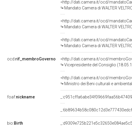
<http://dati.camera.it/ocd/mandato
Mandato Camera di WALTER VELTRONI p
<http://dati.camera.it/ocd/mandato
Mandato Camera di WALTER VELTRONI 
<http://dati.camera.it/ocd/mandato
Mandato Camera di WALTER VELTRONI 
ocd:
rif_membroGoverno
<http://dati.camera.it/ocd/membroG
Vicepresidente del Consiglio (18.05
<http://dati.camera.it/ocd/membroG
Ministro dei Beni culturali e ambient
foaf:
nickname
_:c951cffa6abe34f09669faa56b4740
_:6b89634b58c080c12d3e777430edc
bio:
Birth
_:d9309e725b221e5c32650e084ae5c