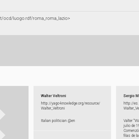
a.it/ocd/luogo.rdf/roma_roma_lazio>
Walter Veltroni
Sergio M
http:​/​/​yago-​knowledge.​org/​resource/​
http:​/​/​e
Walter_​Veltroni
Walter_​Ve
Italian politician @en
Valter "W
julio de 1
Comenzó s
filas de l