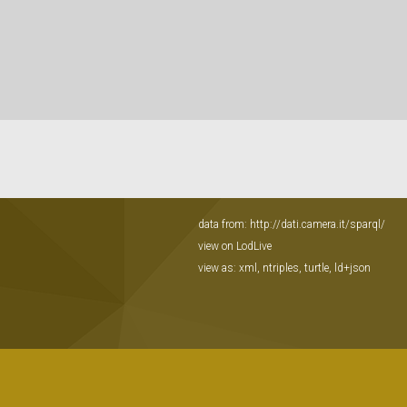
data from:
http://dati.camera.it/sparql/
view on LodLive
view as:
xml
,
ntriples
,
turtle
,
ld+json