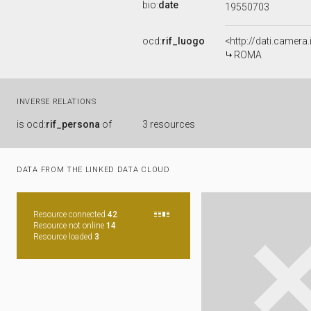
bio:
date
19550703
ocd:
rif_luogo
<http://dati.camer
ROMA
INVERSE RELATIONS
is
ocd:
rif_persona
of
3 resources
DATA FROM THE LINKED DATA CLOUD
Resource connected
42
Resource not online
14
Resource loaded
3