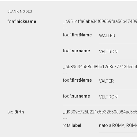
BLANK NODES
foaf:
nickname
_:c951cffa6abe34f09669faa56b4740
foaf:
firstName
WALTER
foaf:
surname
VELTRONI
_:6b89634b58c080c12d3e777430edc
foaf:
firstName
VALTER
foaf:
surname
VELTRONI
bio:
Birth
_:d9309e725b221e5c32650e084ae5c
rdfs:
label
nato a ROMA, ROMA,