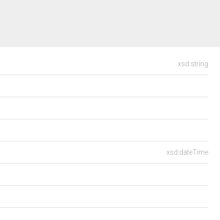
xsd:string
xsd:dateTime