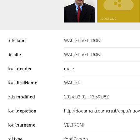
rdfs:
label
WALTER VELTRONI
dc:
title
WALTER VELTRONI
male
foaf:
gender
WALTER
foaf:
firstName
ods:
modified
2024-02-02T12:59:08Z
foaf:
depiction
http://documenti.camera.it/apps/nuo
VELTRONI
foaf:
surname
rdf:
type
foaf:Person