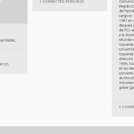
Comunista
1 CONNECTED RESOURCE
elegido c
del Parti
cargo en 
1987 en d
después e
del PCI, 
a la disol
refundar 
rce/​Walter_​
Izquierda
convertir
Izquierda
dirección
1996, tra
RCES
en las el
convierte
de Minist
ministeri
gobier @
2 CONN