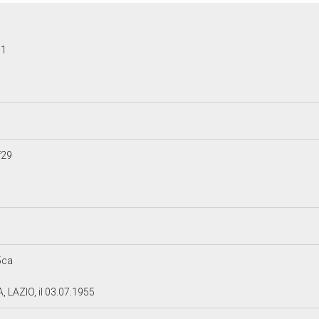
91
f29
5ca
 LAZIO, il 03.07.1955