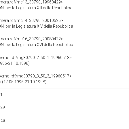
Camera.rdf/mc13_30790_19960429>
er la Legislatura XIII della Repubblica
Camera.rdf/mc14_30790_20010526>
per la Legislatura XIV della Repubblica
Camera.rdf/mc16_30790_20080422>
per la Legislatura XVI della Repubblica
overno.rdf/mg30790_2_50_1_19960518>
.1996-21.10.1998)
overno.rdf/mg30790_3_50_3_19960517>
ali (17.05.1996-21.10.1998)
91
f29
5ca