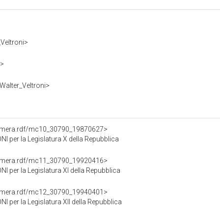
_Veltroni>
y>
Walter_Veltroni>
Camera.rdf/mc10_30790_19870627>
per la Legislatura X della Repubblica
Camera.rdf/mc11_30790_19920416>
per la Legislatura XI della Repubblica
Camera.rdf/mc12_30790_19940401>
er la Legislatura XII della Repubblica