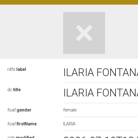
ILARIA FONTA
rdfs:
label
ILARIA FONTA
dc:
title
female
foaf:
gender
ILARIA
foaf:
firstName
ods:
modified