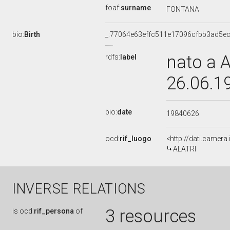
foaf:
surname
FONTANA
bio:
Birth
_:77064e63effc511e17096cfbb3ad5e
nato a 
rdfs:
label
26.06.1
bio:
date
19840626
ocd:
rif_luogo
<http://dati.camera
ALATRI
INVERSE RELATIONS
3 resources
is
ocd:
rif_persona
of