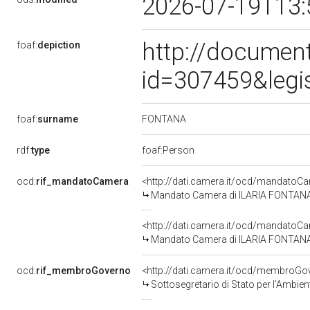
2026-07-19T13
http://document
foaf:
depiction
id=307459&legi
FONTANA
foaf:
surname
rdf:
type
foaf:Person
ocd:
rif_mandatoCamera
<http://dati.camera.it/ocd/mandato
Mandato Camera di ILARIA FONTANA pe
<http://dati.camera.it/ocd/mandato
Mandato Camera di ILARIA FONTANA pe
ocd:
rif_membroGoverno
<http://dati.camera.it/ocd/membro
Sottosegretario di Stato per l'Ambient