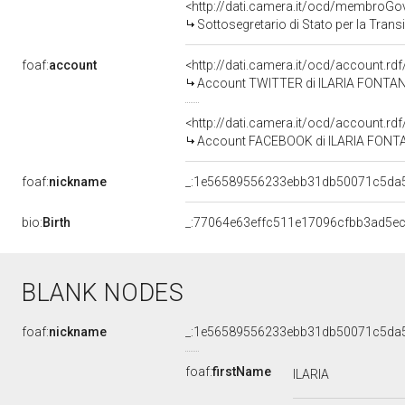
<http://dati.camera.it/ocd/membro
Sottosegretario di Stato per la Tran
foaf:
account
<http://dati.camera.it/ocd/account.r
Account TWITTER di ILARIA FONTA
<http://dati.camera.it/ocd/account.rd
Account FACEBOOK di ILARIA FONT
foaf:
nickname
_:1e56589556233ebb31db50071c5da
bio:
Birth
_:77064e63effc511e17096cfbb3ad5e
BLANK NODES
foaf:
nickname
_:1e56589556233ebb31db50071c5da
foaf:
firstName
ILARIA