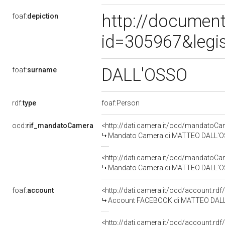
http://document
foaf:
depiction
id=305967&legi
DALL'OSSO
foaf:
surname
rdf:
type
foaf:Person
ocd:
rif_mandatoCamera
<http://dati.camera.it/ocd/mandato
Mandato Camera di MATTEO DALL'OSSO
<http://dati.camera.it/ocd/mandato
Mandato Camera di MATTEO DALL'OSSO 
foaf:
account
<http://dati.camera.it/ocd/account.rd
Account FACEBOOK di MATTEO DAL
<http://dati.camera.it/ocd/account.rd