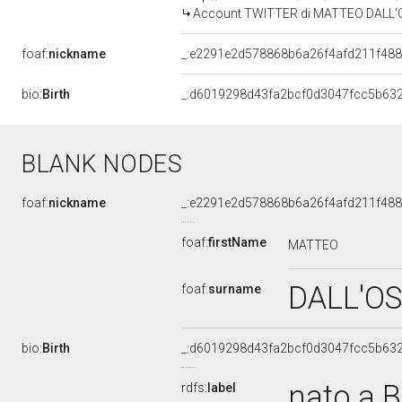
Account TWITTER di MATTEO DALL
foaf:
nickname
_:e2291e2d578868b6a26f4afd211f48
bio:
Birth
_:d6019298d43fa2bcf0d3047fcc5b63
BLANK NODES
foaf:
nickname
_:e2291e2d578868b6a26f4afd211f48
foaf:
firstName
MATTEO
DALL'O
foaf:
surname
bio:
Birth
_:d6019298d43fa2bcf0d3047fcc5b63
nato a 
rdfs:
label