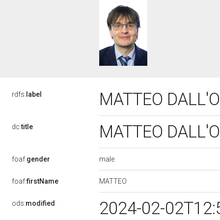
MATTEO DALL'
rdfs:
label
MATTEO DALL'
dc:
title
male
foaf:
gender
MATTEO
foaf:
firstName
2024-02-02T12:
ods:
modified