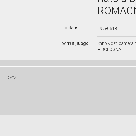
ROMAGNA
bio:
date
19780518
ocd:
rif_luogo
<http://dati.camer
BOLOGNA
DATA