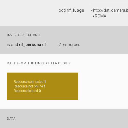
ocd:
rif_luogo
<http://dati.camera
ROMA
INVERSE RELATIONS
is
ocd:
rif_persona
of
2 resources
DATA FROM THE LINKED DATA CLOUD
Resource connected
1
Resource not online
1
Resource loaded
0
DATA