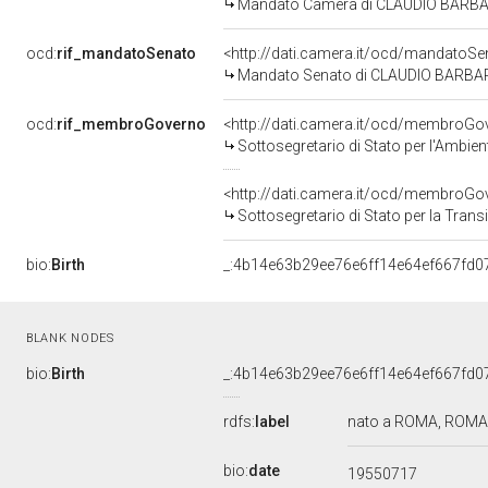
Mandato Camera di CLAUDIO BARBARO 
ocd:
rif_mandatoSenato
<http://dati.camera.it/ocd/mandato
Mandato Senato di CLAUDIO BARBARO p
ocd:
rif_membroGoverno
<http://dati.camera.it/ocd/membro
Sottosegretario di Stato per l'Ambien
<http://dati.camera.it/ocd/membro
Sottosegretario di Stato per la Tran
bio:
Birth
_:4b14e63b29ee76e6ff14e64ef667fd0
BLANK NODES
bio:
Birth
_:4b14e63b29ee76e6ff14e64ef667fd0
rdfs:
label
nato a ROMA, ROMA, 
bio:
date
19550717