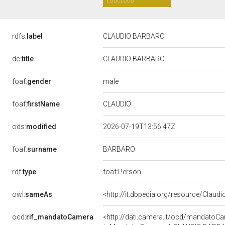
rdfs:
label
CLAUDIO BARBARO
dc:
title
CLAUDIO BARBARO
male
foaf:
gender
CLAUDIO
foaf:
firstName
ods:
modified
2026-07-19T13:56:47Z
BARBARO
foaf:
surname
rdf:
type
foaf:Person
owl:
sameAs
<http://it.dbpedia.org/resource/Claud
ocd:
rif_mandatoCamera
<http://dati.camera.it/ocd/mandato