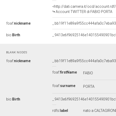
<http://dati.camera.it/ocd/account.rd
Account TWITTER di FABIO PORTA
foaf:
nickname
_:bb19f11e89a9f55cc444afa0c7eba9
bio:
Birth
_:9413e6f96925146e140155490901bc
BLANK NODES
foaf:
nickname
_:bb19f11e89a9f55cc444afa0c7eba9
foaf:
firstName
FABIO
foaf:
surname
PORTA
bio:
Birth
_:9413e6f96925146e140155490901bc
rdfs:
label
nato a CALTAGIRONE,