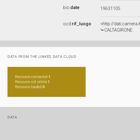
bio:
date
19631105
ocd:
rif_luogo
<http://dati.camera.
CALTAGIRONE
DATA FROM THE LINKED DATA CLOUD
Resource connected
1
Resource not online
1
Resource loaded
0
DATA