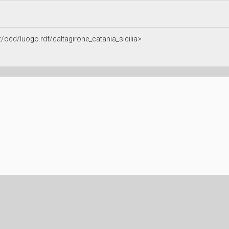
it/ocd/luogo.rdf/caltagirone_catania_sicilia>