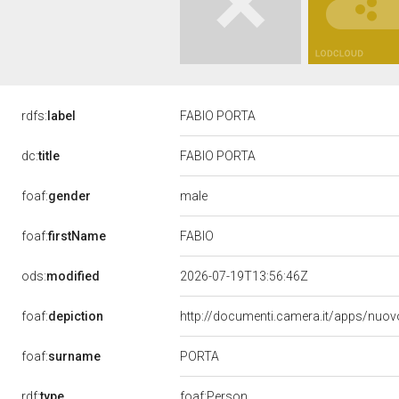
rdfs:
label
FABIO PORTA
dc:
title
FABIO PORTA
male
foaf:
gender
FABIO
foaf:
firstName
ods:
modified
2026-07-19T13:56:46Z
foaf:
depiction
http://documenti.camera.it/apps/nuov
PORTA
foaf:
surname
rdf:
type
foaf:Person