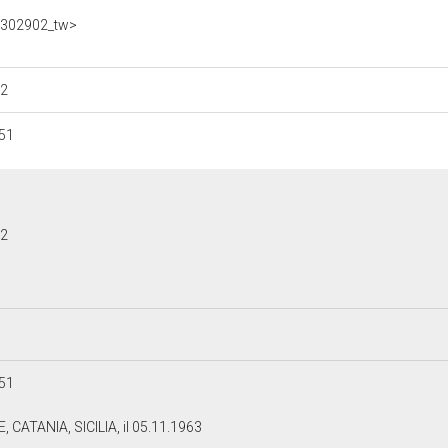
f/302902_tw>
32
51
32
51
 CATANIA, SICILIA, il 05.11.1963