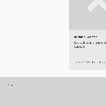
Beatrice Lorenzin
http:​/​/​dbpedia.​org/​resour
Lorenzin
19 CONNECTED RESOU
DATA