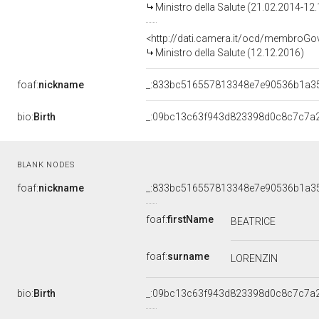
Ministro della Salute (21.02.2014-12
<http://dati.camera.it/ocd/membro
Ministro della Salute (12.12.2016)
foaf:
nickname
_:833bc516557813348e7e90536b1a3
bio:
Birth
_:09bc13c63f943d823398d0c8c7c7a
BLANK NODES
foaf:
nickname
_:833bc516557813348e7e90536b1a3
foaf:
firstName
BEATRICE
foaf:
surname
LORENZIN
bio:
Birth
_:09bc13c63f943d823398d0c8c7c7a