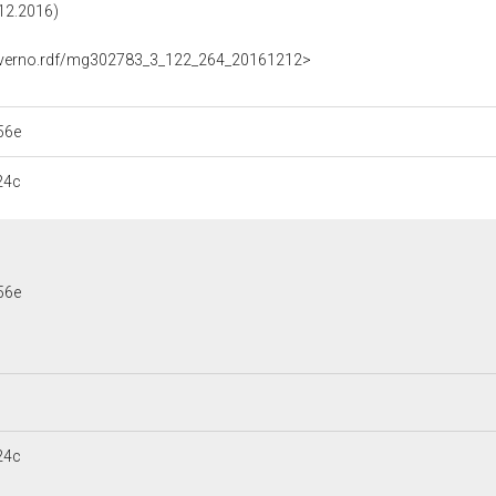
.12.2016)
Governo.rdf/mg302783_3_122_264_20161212>
56e
24c
56e
24c