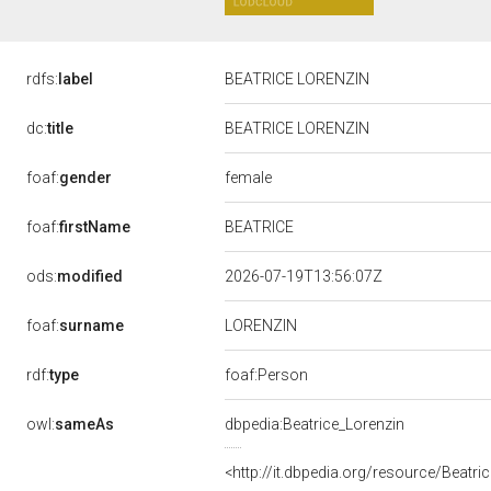
rdfs:
label
BEATRICE LORENZIN
dc:
title
BEATRICE LORENZIN
female
foaf:
gender
BEATRICE
foaf:
firstName
ods:
modified
2026-07-19T13:56:07Z
LORENZIN
foaf:
surname
rdf:
type
foaf:Person
owl:
sameAs
dbpedia:Beatrice_Lorenzin
<http://it.dbpedia.org/resource/Beatri