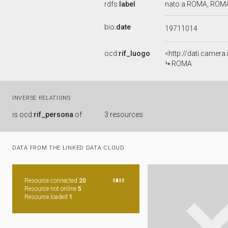
rdfs:
label
nato a ROMA, ROMA,
bio:
date
19711014
ocd:
rif_luogo
<http://dati.camer
ROMA
INVERSE RELATIONS
is
ocd:
rif_persona
of
3 resources
DATA FROM THE LINKED DATA CLOUD
Resource connected
20
Resource not online
5
Resource loaded
2