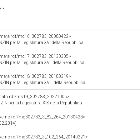
x>
Camera.rdf/mc16_302783_20080422>
N per la Legislatura XVI della Repubblica
Camera.rdf/mc17_302783_20130305>
N per la Legislatura XVII della Repubblica
Camera.rdf/mc18_302783_20180319>
 per la Legislatura XVIII della Repubblica
Senato.rdf/ms19_302783_20221005>
 per la Legislatura XIX della Repubblica
Governo.rdf/mg302783_3_82_264_20130428>
.02.2014)
Governo.rdf/mg302783_3_102_264_20140221>