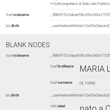
Sottosegretario di Stato alla Pubbli
foaf:
nickname
_:f88047f2c5aba6f3bc0fec040a17f2f
bio:
Birth
_:cae64a6bed40efda7c0e39a3dacbd2
BLANK NODES
foaf:
nickname
_:f88047f2c5aba6f3bc0fec040a17f2f
MARIA 
foaf:
firstName
foaf:
surname
DE TORRE
bio:
Birth
_:cae64a6bed40efda7c0e39a3dacbd2
nato a 
rdfs:
label