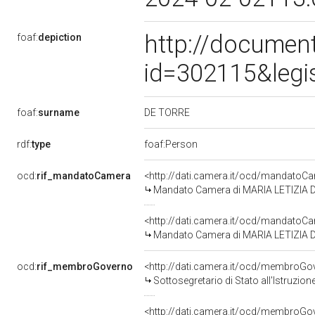
http://document
foaf:
depiction
id=302115&legi
DE TORRE
foaf:
surname
rdf:
type
foaf:Person
ocd:
rif_mandatoCamera
<http://dati.camera.it/ocd/mandato
Mandato Camera di MARIA LETIZIA DE
<http://dati.camera.it/ocd/mandato
Mandato Camera di MARIA LETIZIA DE
ocd:
rif_membroGoverno
<http://dati.camera.it/ocd/membro
Sottosegretario di Stato all'Istruzio
<http://dati.camera.it/ocd/membro