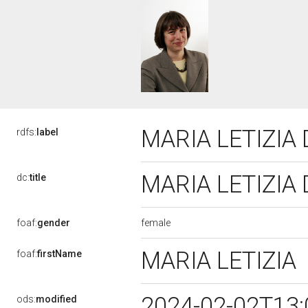
MARIA LETIZIA
rdfs:
label
MARIA LETIZIA
dc:
title
female
foaf:
gender
MARIA LETIZIA
foaf:
firstName
2024-02-02T13
ods:
modified