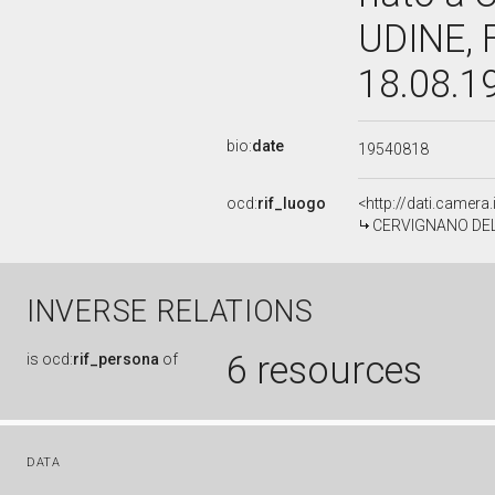
UDINE, 
18.08.1
bio:
date
19540818
ocd:
rif_luogo
<http://dati.camera.
CERVIGNANO DEL
INVERSE RELATIONS
6 resources
is
ocd:
rif_persona
of
DATA