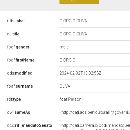
rdfs:
label
GIORGIO OLIVA
dc:
title
GIORGIO OLIVA
male
foaf:
gender
GIORGIO
foaf:
firstName
ods:
modified
2024-02-02T13:02:58Z
OLIVA
foaf:
surname
rdf:
type
foaf:Person
owl:
sameAs
<http://dati.acs.beniculturali.it/govern
ocd:
rif_mandatoSenato
<http://dati.camera.it/ocd/mandato