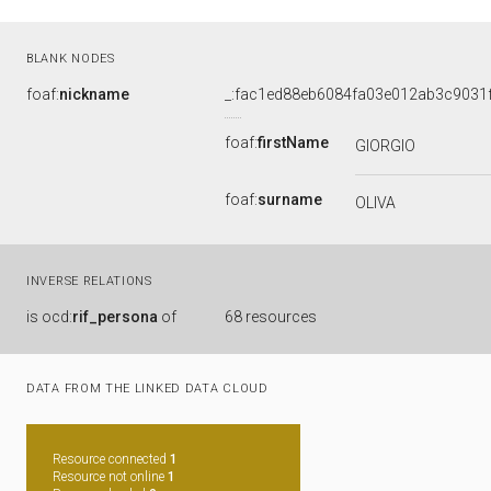
BLANK NODES
foaf:
nickname
_:fac1ed88eb6084fa03e012ab3c9031
foaf:
firstName
GIORGIO
foaf:
surname
OLIVA
INVERSE RELATIONS
is
ocd:
rif_persona
of
68 resources
DATA FROM THE LINKED DATA CLOUD
Resource connected
1
Resource not online
1