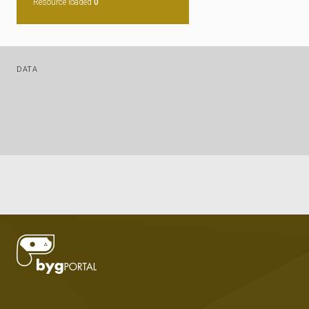
Resource loaded
0
DATA