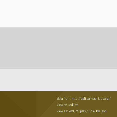
data from:
http://dati.camera.it/sparql/
view on LodLive
view as:
xml
,
ntriples
,
turtle
,
ld+json