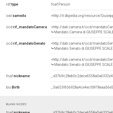
rdf:
type
foaf:Person
owl:
sameAs
<http://it.dbpedia.org/resource/Giuse
ocd:
rif_mandatoCamera
<http://dati.camera.it/ocd/mandato
Mandato Camera di GIUSEPPE SCALERA
ocd:
rif_mandatoSenato
<http://dati.camera.it/ocd/mandato
Mandato Senato di GIUSEPPE SCALERA 
<http://dati.camera.it/ocd/mandato
Mandato Senato di GIUSEPPE SCALERA 
foaf:
nickname
_:d37b9c28eb0c2dece6558a0a6332e4
bio:
Birth
_:0a653f656928a4ce4ecfd978eaa56e
BLANK NODES
foaf:
nickname
_:d37b9c28eb0c2dece6558a0a6332e4