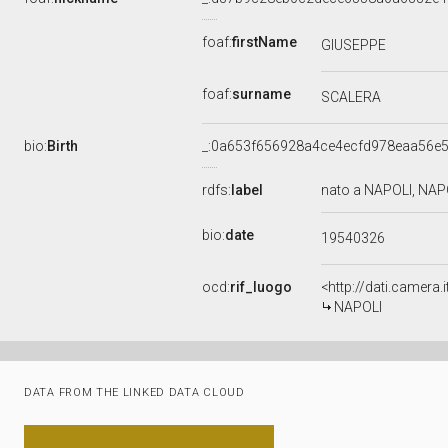
foaf:
firstName
GIUSEPPE
foaf:
surname
SCALERA
bio:
Birth
_:0a653f656928a4ce4ecfd978eaa56e
rdfs:
label
nato a NAPOLI, NAP
bio:
date
19540326
ocd:
rif_luogo
<http://dati.camera
NAPOLI
DATA FROM THE LINKED DATA CLOUD