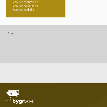
Resource connected
1
Resource not online
1
Resource loaded
0
DATA