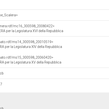
ppe_Scalera>
Camera.rdf/mc16_300598_20080422>
 per la Legislatura XVI della Repubblica
Senato.rdf/ms14_300598_20010519>
per la Legislatura XIV della Repubblica
Senato.rdf/ms15_300598_20060420>
per la Legislatura XV della Repubblica
cb
57
cb