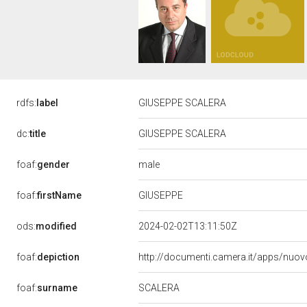
rdfs:
label
GIUSEPPE SCALERA
dc:
title
GIUSEPPE SCALERA
male
foaf:
gender
GIUSEPPE
foaf:
firstName
ods:
modified
2024-02-02T13:11:50Z
foaf:
depiction
http://documenti.camera.it/apps/nuov
SCALERA
foaf:
surname