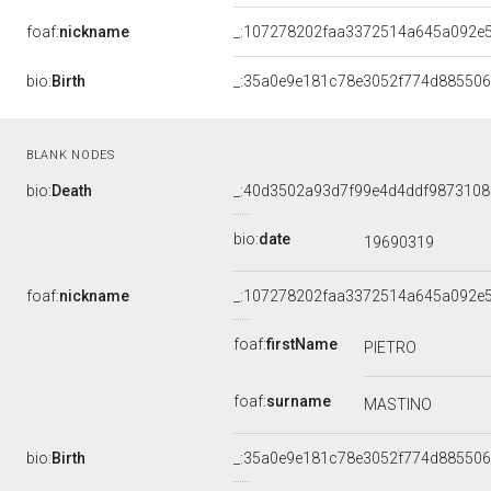
foaf:
nickname
_:107278202faa3372514a645a092e
bio:
Birth
_:35a0e9e181c78e3052f774d88550
BLANK NODES
bio:
Death
_:40d3502a93d7f99e4d4ddf987310
bio:
date
19690319
foaf:
nickname
_:107278202faa3372514a645a092e
foaf:
firstName
PIETRO
foaf:
surname
MASTINO
bio:
Birth
_:35a0e9e181c78e3052f774d88550