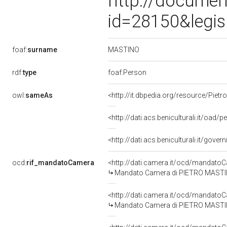
http://documen
id=28150&legis
MASTINO
foaf:
surname
rdf:
type
foaf:Person
owl:
sameAs
<http://it.dbpedia.org/resource/Piet
<http://dati.acs.beniculturali.it/oa
<http://dati.acs.beniculturali.it/gove
ocd:
rif_mandatoCamera
<http://dati.camera.it/ocd/mandat
Mandato Camera di PIETRO MASTINO
<http://dati.camera.it/ocd/mandat
Mandato Camera di PIETRO MASTINO