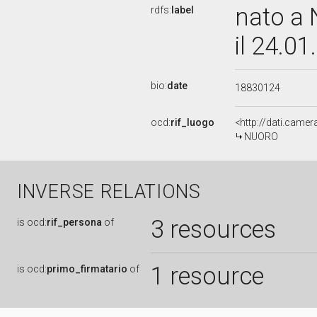
nato a
rdfs:
label
il 24.0
bio:
date
18830124
ocd:
rif_luogo
<http://dati.came
NUORO
INVERSE RELATIONS
3 resources
is
ocd:
rif_persona
of
1 resource
is
ocd:
primo_firmatario
of