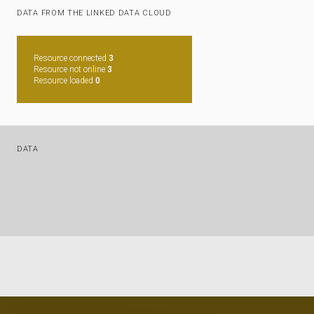
DATA FROM THE LINKED DATA CLOUD
Resource connected
3
Resource not online
3
Resource loaded
0
DATA