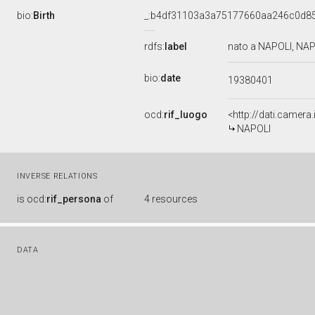
bio:
Birth
_:b4df31103a3a75177660aa246c0d8
rdfs:
label
nato a NAPOLI, NAP
bio:
date
19380401
ocd:
rif_luogo
<http://dati.camer
NAPOLI
INVERSE RELATIONS
is
ocd:
rif_persona
of
4 resources
DATA