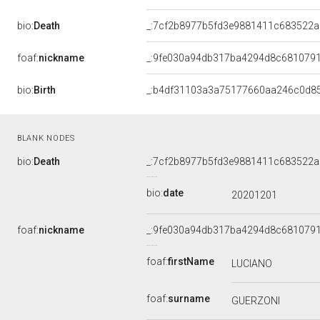
bio:
Death
_:7cf2b8977b5fd3e9881411c683522a
foaf:
nickname
_:9fe030a94db317ba4294d8c681079
bio:
Birth
_:b4df31103a3a75177660aa246c0d8
BLANK NODES
bio:
Death
_:7cf2b8977b5fd3e9881411c683522a
bio:
date
20201201
foaf:
nickname
_:9fe030a94db317ba4294d8c681079
foaf:
firstName
LUCIANO
foaf:
surname
GUERZONI