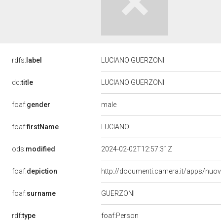
rdfs:
label
LUCIANO GUERZONI
dc:
title
LUCIANO GUERZONI
male
foaf:
gender
LUCIANO
foaf:
firstName
ods:
modified
2024-02-02T12:57:31Z
foaf:
depiction
http://documenti.camera.it/apps/nuo
GUERZONI
foaf:
surname
rdf:
type
foaf:Person