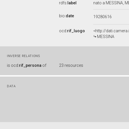
rdfs:
label
nato a MESSINA, MES
bio:
date
19280616
ocd:
rif_luogo
<http://dati.camera
MESSINA
INVERSE RELATIONS
is
ocd:
rif_persona
of
23 resources
DATA