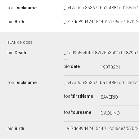
foaf:
nickname
_:c47a0dfe353671ba1bf881cd165db4
bio:
Birth
_:e17dc89d4241544012c96ce7f570f2
BLANK NODES
bio:
Death
_:4ad9b6540fe482f75b3a04e04829a7
bio:
date
19970221
foaf:
nickname
_:c47a0dfe353671ba1bf881cd165db4
foaf:
firstName
SAVERIO
foaf:
surname
D'AQUINO
bio:
Birth
_:e17dc89d4241544012c96ce7f570f2