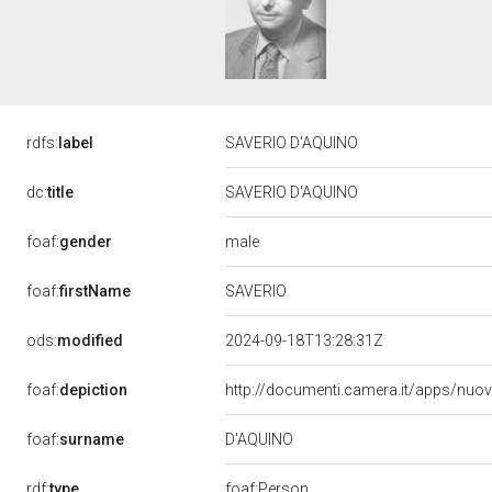
rdfs:
label
SAVERIO D'AQUINO
dc:
title
SAVERIO D'AQUINO
male
foaf:
gender
SAVERIO
foaf:
firstName
ods:
modified
2024-09-18T13:28:31Z
foaf:
depiction
http://documenti.camera.it/apps/nuo
D'AQUINO
foaf:
surname
rdf:
type
foaf:Person