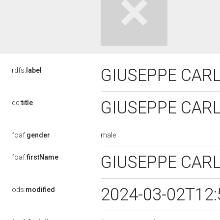
GIUSEPPE CAR
rdfs:
label
GIUSEPPE CAR
dc:
title
male
foaf:
gender
GIUSEPPE CAR
foaf:
firstName
2024-03-02T12
ods:
modified