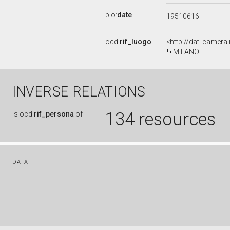
bio:
date
19510616
ocd:
rif_luogo
<http://dati.camer
MILANO
INVERSE RELATIONS
134 resources
is
ocd:
rif_persona
of
DATA