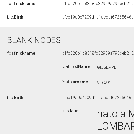
foaf:
nickname
_:1fc020b1c8318fd32969a796ceb212
bio:
Birth
_:fcb19a0e7209d1b1acdaf67265646b
BLANK NODES
foaf:
nickname
_:1fc020b1c8318fd32969a796ceb212
foaf:
firstName
GIUSEPPE
foaf:
surname
VEGAS
bio:
Birth
_:fcb19a0e7209d1b1acdaf67265646b
nato a 
rdfs:
label
LOMBARD