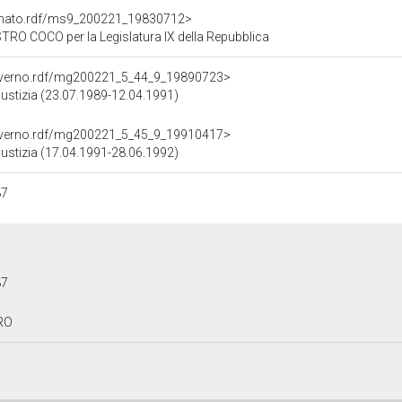
Senato.rdf/ms9_200221_19830712>
RO COCO per la Legislatura IX della Repubblica
overno.rdf/mg200221_5_44_9_19890723>
Giustizia (23.07.1989-12.04.1991)
overno.rdf/mg200221_5_45_9_19910417>
Giustizia (17.04.1991-28.06.1992)
87
87
TRO