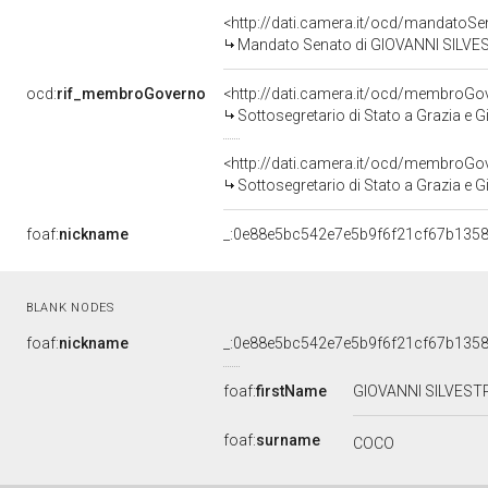
<http://dati.camera.it/ocd/mandato
Mandato Senato di GIOVANNI SILVEST
ocd:
rif_membroGoverno
<http://dati.camera.it/ocd/membroG
Sottosegretario di Stato a Grazia e 
<http://dati.camera.it/ocd/membroG
Sottosegretario di Stato a Grazia e 
foaf:
nickname
_:0e88e5bc542e7e5b9f6f21cf67b135
BLANK NODES
foaf:
nickname
_:0e88e5bc542e7e5b9f6f21cf67b135
foaf:
firstName
GIOVANNI SILVES
foaf:
surname
COCO