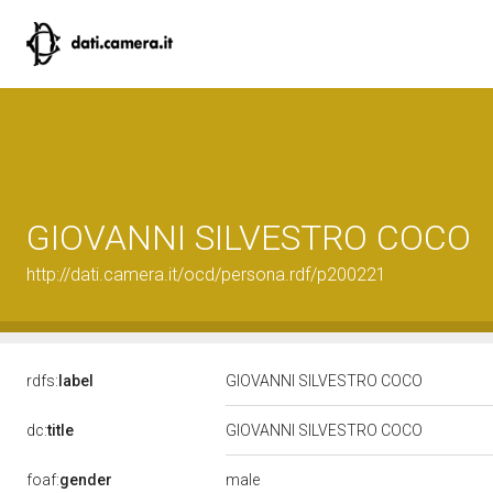
GIOVANNI SILVESTRO COCO
http://dati.camera.it/ocd/persona.rdf/p200221
rdfs:
label
GIOVANNI SILVESTRO COCO
dc:
title
GIOVANNI SILVESTRO COCO
male
foaf:
gender