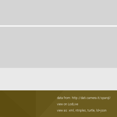
data from:
http://dati.camera.it/sparql/
view on LodLive
view as:
xml
,
ntriples
,
turtle
,
ld+json