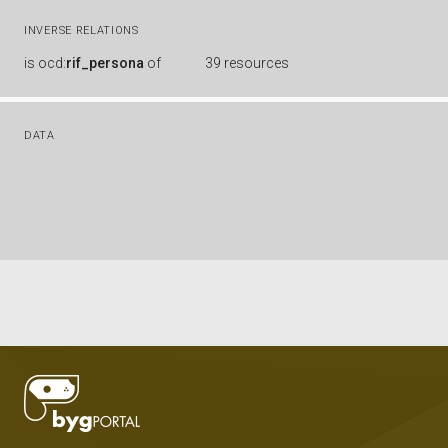
INVERSE RELATIONS
is
ocd:
rif_persona
of
39 resources
DATA