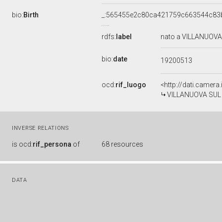
bio:
Birth
_:565455e2c80ca421759c663544c83
rdfs:
label
nato a VILLANUOVA 
bio:
date
19200513
ocd:
rif_luogo
<http://dati.camera
VILLANUOVA SUL 
INVERSE RELATIONS
is
ocd:
rif_persona
of
68 resources
DATA