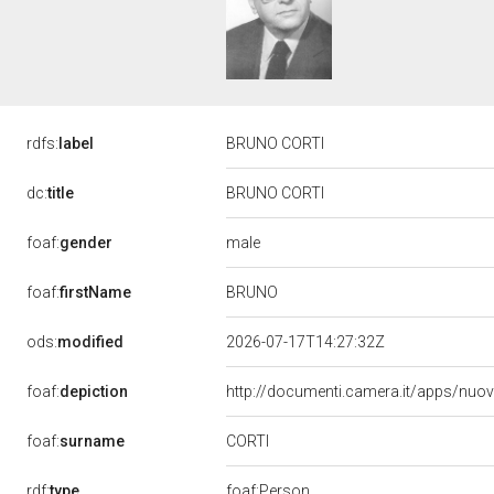
rdfs:
label
BRUNO CORTI
dc:
title
BRUNO CORTI
male
foaf:
gender
BRUNO
foaf:
firstName
ods:
modified
2026-07-17T14:27:32Z
foaf:
depiction
http://documenti.camera.it/apps/nuo
CORTI
foaf:
surname
rdf:
type
foaf:Person