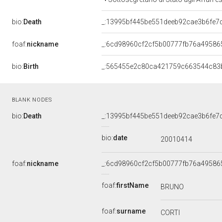
bio:
Death
_:13995bf445be551deeb92cae3b6fe7
foaf:
nickname
_:6cd98960cf2cf5b00777fb76a49586
bio:
Birth
_:565455e2c80ca421759c663544c83
BLANK NODES
bio:
Death
_:13995bf445be551deeb92cae3b6fe7
bio:
date
20010414
foaf:
nickname
_:6cd98960cf2cf5b00777fb76a49586
foaf:
firstName
BRUNO
foaf:
surname
CORTI