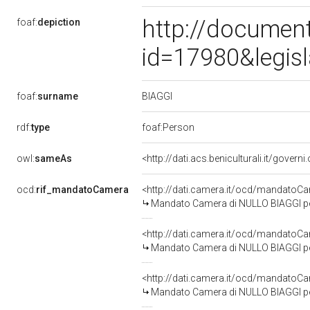
http://document
foaf:
depiction
id=17980&legis
BIAGGI
foaf:
surname
rdf:
type
foaf:Person
owl:
sameAs
<http://dati.acs.beniculturali.it/govern
ocd:
rif_mandatoCamera
<http://dati.camera.it/ocd/mandato
Mandato Camera di NULLO BIAGGI per l
<http://dati.camera.it/ocd/mandato
Mandato Camera di NULLO BIAGGI per l
<http://dati.camera.it/ocd/mandato
Mandato Camera di NULLO BIAGGI per 