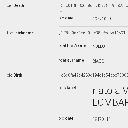
bio:
Death
_:5cc013f3306b8dcc43778f19d5690
bio:
date
19771009
foaf:
nickname
_:2f38b0651a6c0f3e38d8bc8c44591c
foaf:
firstName
NULLO
foaf:
surname
BIAGGI
bio:
Birth
_:a8c0fa49c4283d194e1a54abc7300
nato a 
rdfs:
label
LOMBARD
bio:
date
19170111