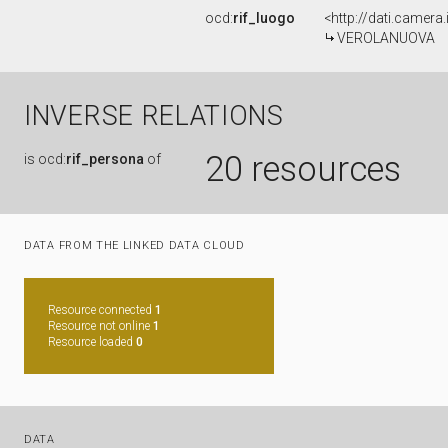
ocd:
rif_luogo
<http://dati.camer
VEROLANUOVA
INVERSE RELATIONS
20 resources
is
ocd:
rif_persona
of
DATA FROM THE LINKED DATA CLOUD
Resource connected
1
Resource not online
1
Resource loaded
0
DATA