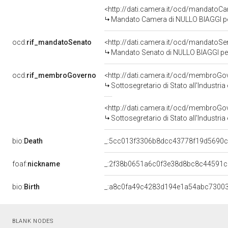
<http://dati.camera.it/ocd/mandato
Mandato Camera di NULLO BIAGGI per 
ocd:
rif_mandatoSenato
<http://dati.camera.it/ocd/mandato
Mandato Senato di NULLO BIAGGI per 
ocd:
rif_membroGoverno
<http://dati.camera.it/ocd/membro
Sottosegretario di Stato all'Industr
<http://dati.camera.it/ocd/membro
Sottosegretario di Stato all'Industr
bio:
Death
_:5cc013f3306b8dcc43778f19d5690
foaf:
nickname
_:2f38b0651a6c0f3e38d8bc8c44591c
bio:
Birth
_:a8c0fa49c4283d194e1a54abc7300
BLANK NODES