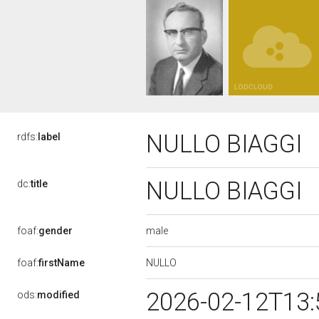
NULLO BIAGGI
rdfs:
label
NULLO BIAGGI
dc:
title
male
foaf:
gender
NULLO
foaf:
firstName
2026-02-12T13
ods:
modified