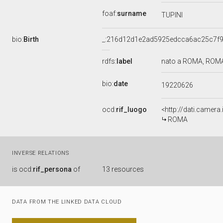
foaf:
surname
TUPINI
bio:
Birth
_:216d12d1e2ad5925edcca6ac25c7f
rdfs:
label
nato a ROMA, ROMA,
bio:
date
19220626
ocd:
rif_luogo
<http://dati.camer
ROMA
INVERSE RELATIONS
is
ocd:
rif_persona
of
13 resources
DATA FROM THE LINKED DATA CLOUD