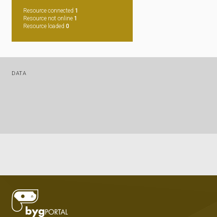
Resource connected
1
Resource not online
1
Resource loaded
0
DATA