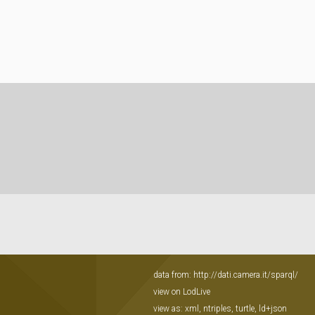
data from:
http://dati.camera.it/sparql/
view on LodLive
view as:
xml
,
ntriples
,
turtle
,
ld+json