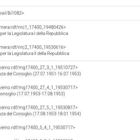
i.owl/Bi1082>
Camera.rdf/mc1_17400_19480426>
r la Legislatura I della Repubblica
Camera.rdf/mc2_17400_19530616>
 la Legislatura II della Repubblica
overno.rdf/mg17400_27_3_1_19510727>
enza del Consiglio (27.07.1951-16.07.1953)
overno.rdf/mg17400_27_4_1_19530717>
Consiglio (17.07.1953-17.08.1953)
overno.rdf/mg17400_27_5_1_19530817>
enza del Consiglio (17.08.1953-18.01.1954)
overno.rdf/mg17400_5_4_1_19530717>