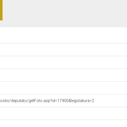
vosito/deputato/getFoto.asp?id=17400&legislatura=2