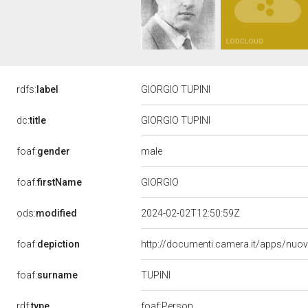
rdfs:
label
GIORGIO TUPINI
dc:
title
GIORGIO TUPINI
male
foaf:
gender
GIORGIO
foaf:
firstName
ods:
modified
2024-02-02T12:50:59Z
foaf:
depiction
http://documenti.camera.it/apps/nuo
TUPINI
foaf:
surname
rdf:
type
foaf:Person