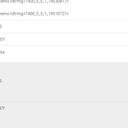
overno.rdf/mg17400_5_5_1_19530817>
overno.rdf/mg17400_5_3_1_19510727>
3
d7f
96e
3
d7f