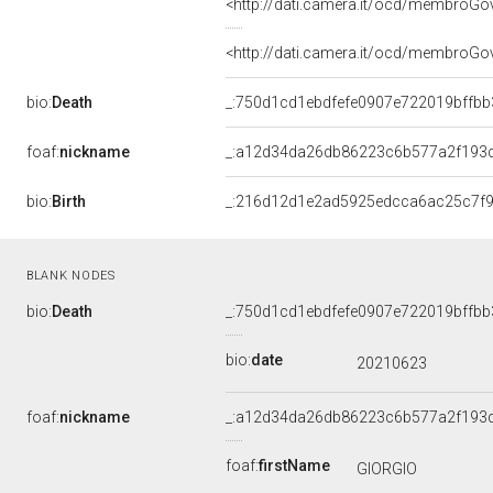
<http://dati.camera.it/ocd/membroG
<http://dati.camera.it/ocd/membroG
bio:
Death
_:750d1cd1ebdfefe0907e722019bffbb
foaf:
nickname
_:a12d34da26db86223c6b577a2f193
bio:
Birth
_:216d12d1e2ad5925edcca6ac25c7f
BLANK NODES
bio:
Death
_:750d1cd1ebdfefe0907e722019bffbb
bio:
date
20210623
foaf:
nickname
_:a12d34da26db86223c6b577a2f193
foaf:
firstName
GIORGIO