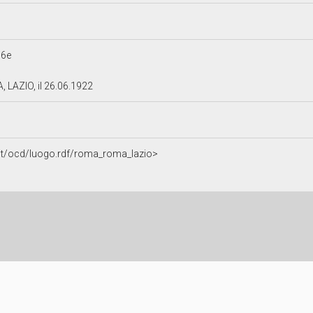
96e
 LAZIO, il 26.06.1922
a.it/ocd/luogo.rdf/roma_roma_lazio>