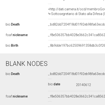
<http://dati.camera.it/ocd/membroG
Sottosegretario di Stato alla Difesa
bio:
Death
_:bd82dd7204f18d01f92eb98fa63ecd
foaf:
nickname
_:f8e506357bb4028e3662c341ca856
bio:
Birth
_:8b9dde197bc62509691358db3c0f26
BLANK NODES
bio:
Death
_:bd82dd7204f18d01f92eb98fa63ecd
bio:
date
20140612
foaf:
nickname
_:f8e506357bb4028e3662c341ca856