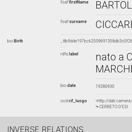
BARTO
foaf:
firstName
CICCAR
foaf:
surname
bio:
Birth
_:8b9dde197bc62509691358db3c0f26
nato a 
rdfs:
label
MARCHE,
bio:
date
19280930
ocd:
rif_luogo
<http://dati.camer
CERRETO D'ESI
INVERSE RELATIONS