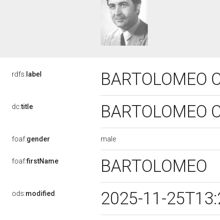
BARTOLOMEO C
rdfs:
label
BARTOLOMEO C
dc:
title
male
foaf:
gender
BARTOLOMEO
foaf:
firstName
2025-11-25T13
ods:
modified