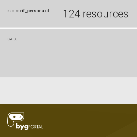
124 resources
is
ocd:
rif_persona
of
DATA