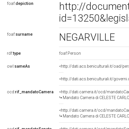
http://document
foaf:
depiction
id=13250&legis
NEGARVILLE
foaf:
surname
rdf:
type
foaf:Person
owl:
sameAs
<http://dati.acs.beniculturali.it/oad
<http://dati.acs.beniculturali.it/govern
ocd:
rif_mandatoCamera
<http://dati.camera.it/ocd/mandato
Mandato Camera di CELESTE CARLO N
<http://dati.camera.it/ocd/mandato
Mandato Camera di CELESTE CARLO NE