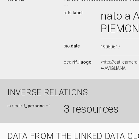
nato a 
rdfs:
label
PIEMONT
bio:
date
19050617
ocd:
rif_luogo
<http://dati.camera
AVIGLIANA
INVERSE RELATIONS
3 resources
is
ocd:
rif_persona
of
DATA FROM THE LINKED DATA C