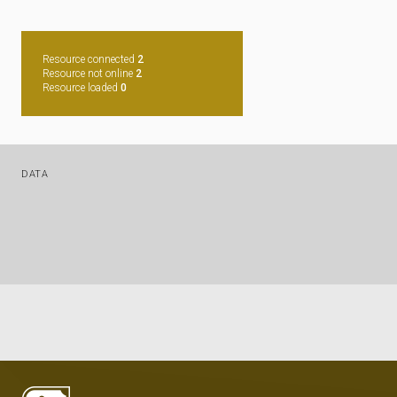
Resource connected
2
Resource not online
2
Resource loaded
0
DATA