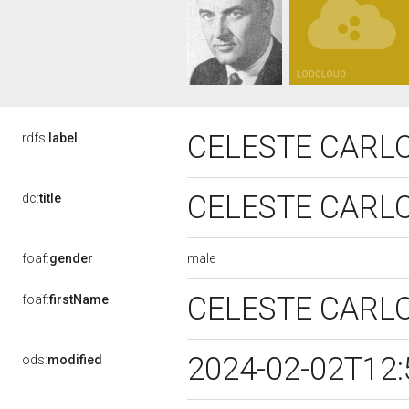
CELESTE CARL
rdfs:
label
CELESTE CARL
dc:
title
male
foaf:
gender
CELESTE CARL
foaf:
firstName
2024-02-02T12
ods:
modified