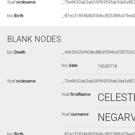
foaf:
nickname
_:76e9692ab3a604ff6959fab3da5e85
bio:
Birth
_:87ec31834b8059d6c80538f6d79ea
BLANK NODES
bio:
Death
_:4e636626f40dbd86df3946ef28792d
bio:
date
19590718
foaf:
nickname
_:76e9692ab3a604ff6959fab3da5e85
CELEST
foaf:
firstName
NEGARV
foaf:
surname
bio:
Birth
_:87ec31834b8059d6c80538f6d79ea