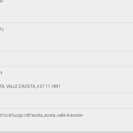
a1
7c
7f
A, VALLE D'AOSTA, il 07.11.1891
.it/ocd/luogo.rdf/aosta_aosta_valle-d-aosta>