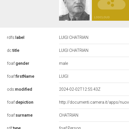
rdfs:
label
LUIGI CHATRIAN
dc:
title
LUIGI CHATRIAN
male
foaf:
gender
LUIGI
foaf:
firstName
ods:
modified
2024-02-02T12:55:43Z
foaf:
depiction
http://documenti.camera.it/apps/nuo
CHATRIAN
foaf:
surname
rdf:
type
foaf:Person