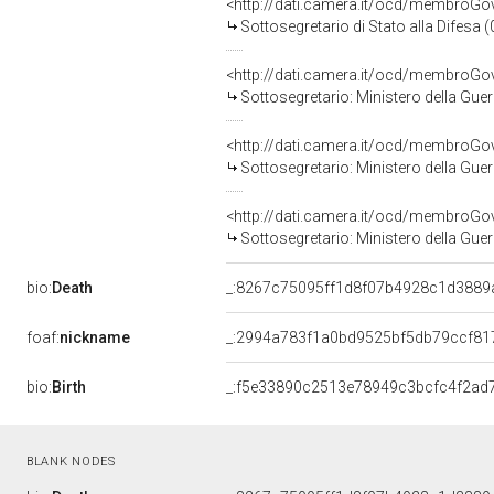
<http://dati.camera.it/ocd/membroG
Sottosegretario di Stato alla Difesa
<http://dati.camera.it/ocd/membroG
Sottosegretario: Ministero della Guer
<http://dati.camera.it/ocd/membroG
Sottosegretario: Ministero della Guer
<http://dati.camera.it/ocd/membroG
Sottosegretario: Ministero della Guer
bio:
Death
_:8267c75095ff1d8f07b4928c1d3889
foaf:
nickname
_:2994a783f1a0bd9525bf5db79ccf81
bio:
Birth
_:f5e33890c2513e78949c3bcfc4f2ad
BLANK NODES