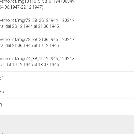
overno.rdf/mg13110_5_58_6_19470604>
 (04.06.1947-22.12.1947)
overno.rdf/mgr72_38_28121944_12024>
ra, dal 28.12.1944 al 21.06.1945
overno.rdf/mgr73_38_21061945_12024>
ra, dal 21.06.1945 al 10.12.1945
overno.rdf/mgr74_38_10121945_12024>
ra, dal 10.12.1945 al 13.07.1946
a1
7c
7f