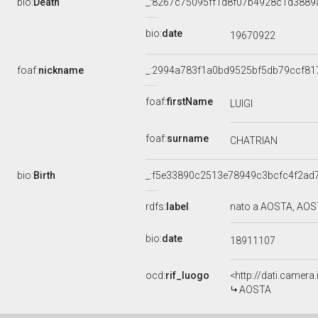
bio:
Death
_:8267c75095ff1d8f07b4928c1d3889
bio:
date
19670922
foaf:
nickname
_:2994a783f1a0bd9525bf5db79ccf81
foaf:
firstName
LUIGI
foaf:
surname
CHATRIAN
bio:
Birth
_:f5e33890c2513e78949c3bcfc4f2ad
rdfs:
label
nato a AOSTA, AOST
bio:
date
18911107
ocd:
rif_luogo
<http://dati.camera
AOSTA