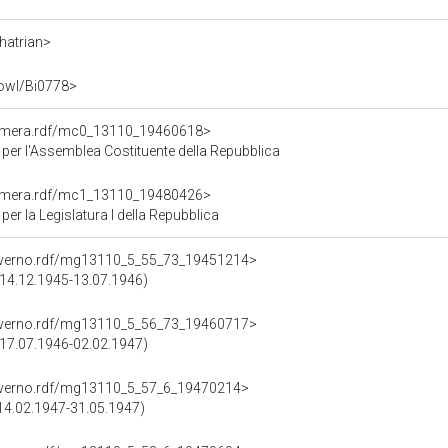
Chatrian>
i.owl/Bi0778>
Camera.rdf/mc0_13110_19460618>
er l'Assemblea Costituente della Repubblica
Camera.rdf/mc1_13110_19480426>
r la Legislatura I della Repubblica
overno.rdf/mg13110_5_55_73_19451214>
 (14.12.1945-13.07.1946)
overno.rdf/mg13110_5_56_73_19460717>
 (17.07.1946-02.02.1947)
overno.rdf/mg13110_5_57_6_19470214>
 (14.02.1947-31.05.1947)