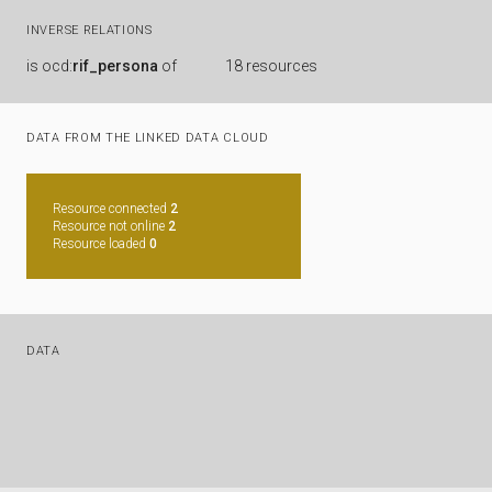
INVERSE RELATIONS
is
ocd:
rif_persona
of
18 resources
DATA FROM THE LINKED DATA CLOUD
Resource connected
2
Resource not online
2
Resource loaded
0
DATA