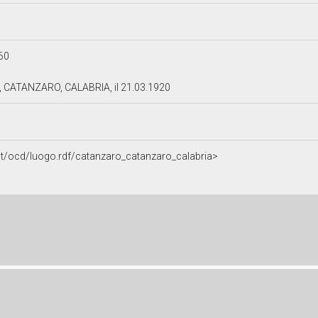
60
 CATANZARO, CALABRIA, il 21.03.1920
a.it/ocd/luogo.rdf/catanzaro_catanzaro_calabria>