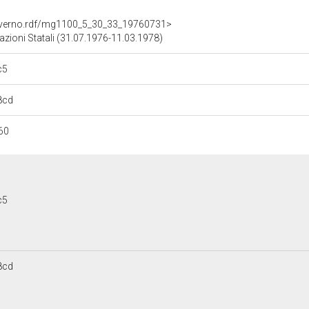
overno.rdf/mg1100_5_30_33_19760731>
pazioni Statali (31.07.1976-11.03.1978)
c5
8cd
60
c5
8cd