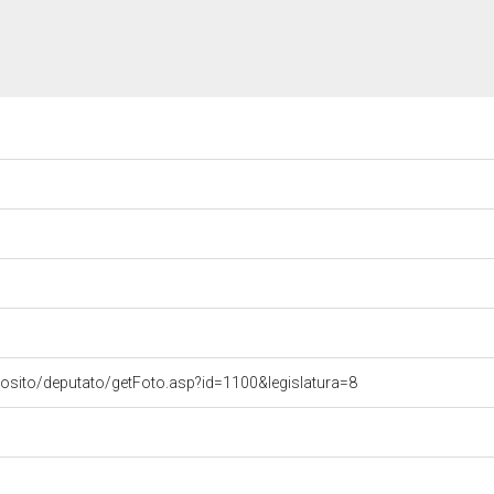
vosito/deputato/getFoto.asp?id=1100&legislatura=8