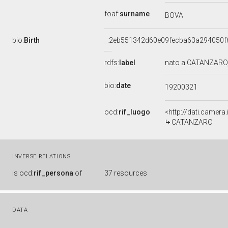
foaf:
surname
BOVA
bio:
Birth
_:2eb551342d60e09fecba63a294050f
rdfs:
label
nato a CATANZARO,
bio:
date
19200321
ocd:
rif_luogo
<http://dati.camer
CATANZARO
INVERSE RELATIONS
is
ocd:
rif_persona
of
37 resources
DATA