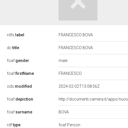
rdfs:
label
FRANCESCO BOVA
dc:
title
FRANCESCO BOVA
male
foaf:
gender
foaf:
firstName
FRANCESCO
ods:
modified
2024-02-02T13:08:56Z
foaf:
depiction
http://documenti.camera.it/apps/nuo
BOVA
foaf:
surname
rdf:
type
foaf:Person