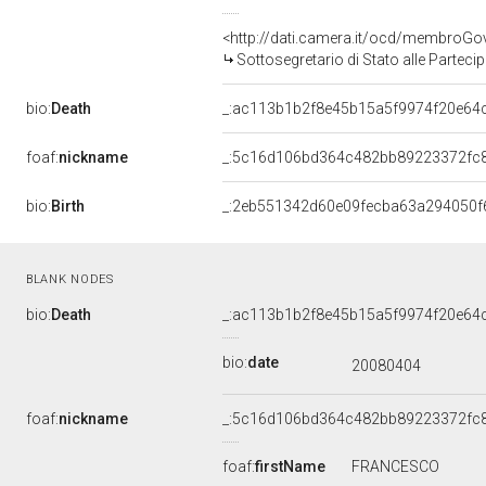
<http://dati.camera.it/ocd/membroG
Sottosegretario di Stato alle Parteci
bio:
Death
_:ac113b1b2f8e45b15a5f9974f20e64
foaf:
nickname
_:5c16d106bd364c482bb89223372fc
bio:
Birth
_:2eb551342d60e09fecba63a294050f
BLANK NODES
bio:
Death
_:ac113b1b2f8e45b15a5f9974f20e64
bio:
date
20080404
foaf:
nickname
_:5c16d106bd364c482bb89223372fc
foaf:
firstName
FRANCESCO