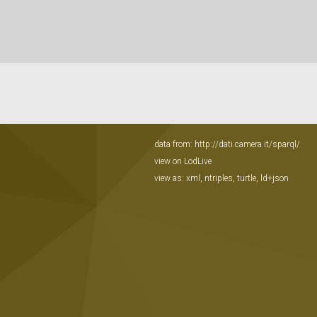
data from:
http://dati.camera.it/sparql/
view on LodLive
view as:
xml
,
ntriples
,
turtle
,
ld+json