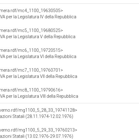
Camera.rdf/mc4_1100_19630505>
er la Legislatura IV della Repubblica
Camera.rdf/mc5_1100_19680525>
er la Legislatura V della Repubblica
Camera.rdf/mc6_1100_19720515>
er la Legislatura VI della Repubblica
Camera.rdf/mc7_1100_19760701>
er la Legislatura VII della Repubblica
Camera.rdf/mc8_1100_19790616>
er la Legislatura VIII della Repubblica
overno.rdf/mg1100_5_28_33_19741128>
pazioni Statali (28.11.1974-12.02.1976)
overno.rdf/mg1100_5_29_33_19760213>
pazioni Statali (13.02.1976-29.07.1976)